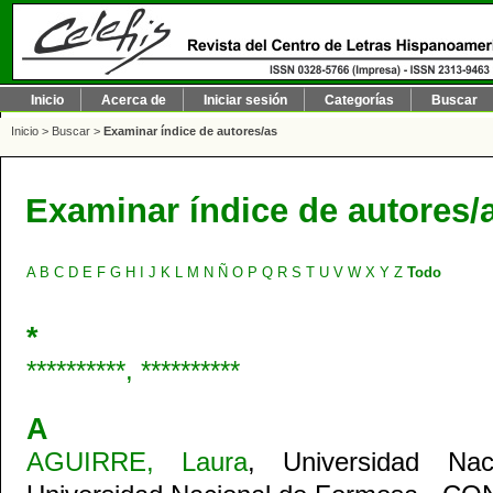
Inicio
Acerca de
Iniciar sesión
Categorías
Buscar
Inicio
>
Buscar
>
Examinar índice de autores/as
Examinar índice de autores/
A
B
C
D
E
F
G
H
I
J
K
L
M
N
Ñ
O
P
Q
R
S
T
U
V
W
X
Y
Z
Todo
*
**********, **********
A
AGUIRRE, Laura
, Universidad Nac