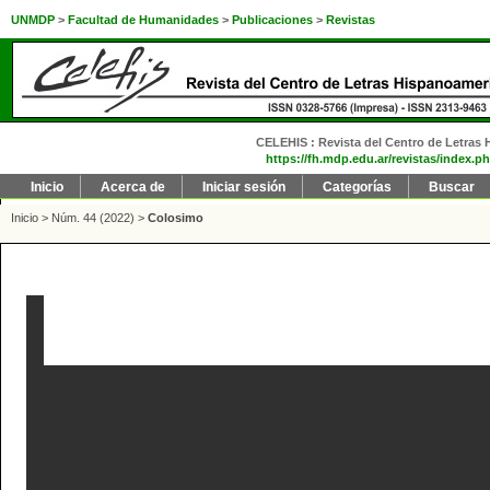
UNMDP
>
Facultad de Humanidades
>
Publicaciones
>
Revistas
CELEHIS : Revista del Centro de Letras H
https://fh.mdp.edu.ar/revistas/index.ph
Inicio
Acerca de
Iniciar sesión
Categorías
Buscar
Inicio
>
Núm. 44 (2022)
>
Colosimo