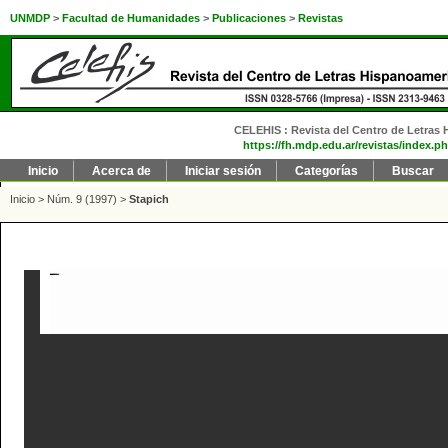
UNMDP
>
Facultad de Humanidades
>
Publicaciones
>
Revistas
CELEHIS : Revista del Centro de Letras H
https://fh.mdp.edu.ar/revistas/index.ph
Inicio
Acerca de
Iniciar sesión
Categorías
Buscar
Inicio
>
Núm. 9 (1997)
>
Stapich