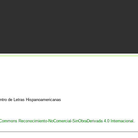
entro de Letras Hispanoamericanas
e Commons Reconocimiento-NoComercial-SinObraDerivada 4.0 Internacional
.