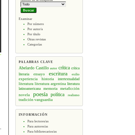
Examinar
Por número
Por autor/a
Por título
Otras revistas
Categorías
PALABRAS CLAVE
crítica
Abelardo Castillo
crítica
autor
escritura
ensayo
literaria
exilio
experiencia
historia
intertextualidad
literatura
literatura argentina
literatura
memoria
latinoamericana
metaficción
poesía
política
novela
realismo
tradición
vanguardia
INFORMACIÓN
Para lectores/as
Para autores/as
Para bibliotecarios/as