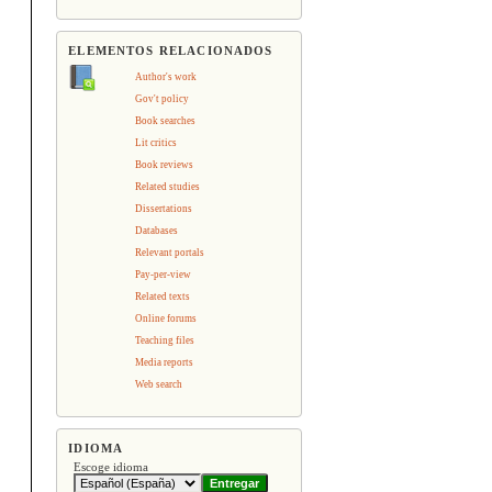
ELEMENTOS RELACIONADOS
Author's work
Gov't policy
Book searches
Lit critics
Book reviews
Related studies
Dissertations
Databases
Relevant portals
Pay-per-view
Related texts
Online forums
Teaching files
Media reports
Web search
IDIOMA
Escoge idioma