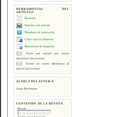
HERRAMIENTAS DEL
ARTÍCULO
Resumen
Imprima este artículo
Metadatos de indexación
Cómo citar un elemento
Referencias de búsqueda
Envíe este artículo por correo
electrónico
(Inicie sesión)
Enviar un correo electrónico al
autor/a
(Inicie sesión)
ACERCA DEL AUTOR/A
Jorge Riechmann
CONTENIDO DE LA REVISTA
Buscar
Ámbito de la búsqueda