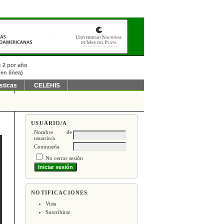
: 2 por año
en línea)
sticas
CELEHIS
USUARIO/A
Nombre de
usuario/a
Contraseña
No cerrar sesión
NOTIFICACIONES
Vista
Suscribirse