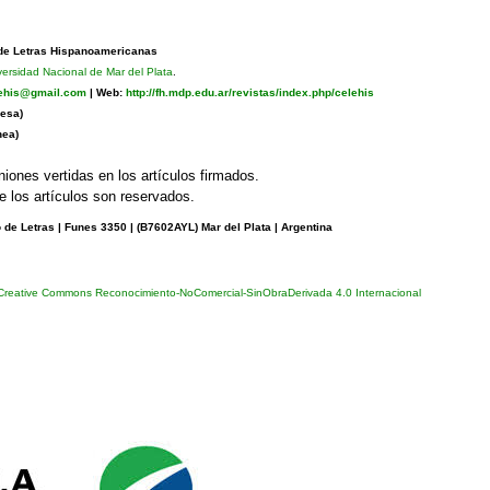
 de Letras Hispanoamericanas
versidad Nacional de Mar del Plata
.
lehis@gmail.com
|
Web:
http://fh.mdp.edu.ar/revistas/index.php/celehis
esa)
nea)
niones vertidas en los artículos firmados.
 los artículos son reservados.
de Letras | Funes 3350 | (
B7602AYL) Mar del Plata | Argentina
 Creative Commons Reconocimiento-NoComercial-SinObraDerivada 4.0 Internacional