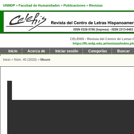
UNMDP
>
Facultad de Humanidades
>
Publicaciones
>
Revistas
CELEHIS : Revista del Centro de Letras H
https://fh.mdp.edu.ar/revistas/index.ph
Inicio
Acerca de
Iniciar sesión
Categorías
Buscar
Inicio
>
Núm. 40 (2020)
>
Moure