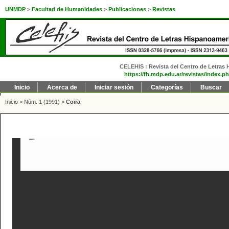
UNMDP
>
Facultad de Humanidades
>
Publicaciones
>
Revistas
CELEHIS : Revista del Centro de Letras H
https://fh.mdp.edu.ar/revistas/index.ph
Inicio
Acerca de
Iniciar sesión
Categorías
Buscar
Inicio
>
Núm. 1 (1991)
>
Coira