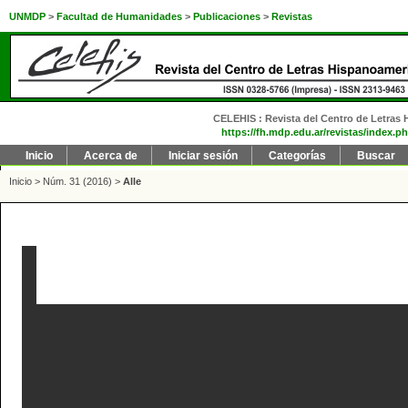
UNMDP
>
Facultad de Humanidades
>
Publicaciones
>
Revistas
CELEHIS : Revista del Centro de Letras H
https://fh.mdp.edu.ar/revistas/index.ph
Inicio
Acerca de
Iniciar sesión
Categorías
Buscar
Inicio
>
Núm. 31 (2016)
>
Alle