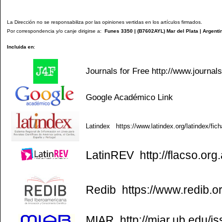
La Dirección no se responsabiliza por las opiniones vertidas en los artículos firmados.
Por correspondencia y/o canje dirigirse a:
Funes 3350 | (
B7602AYL
) Mar del Plata | Argenti
Incluida en
:
Journals for Free
http://www.journal
Google Académico
Link
Latindex
https://www.latindex.org/latindex/fic
LatinREV
http://flacso.org.
Redib
https://www.redib.o
MIAR
http://miar.ub.edu/