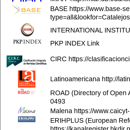
BASE
https://www.base-se
type=all&lookfor=Catalejo
INTERNATIONAL INSTIT
PKP INDEX
Link
CIRC
https://clasificacion
Latinoamericana
http://la
ROAD (Directory of Open
0493
Malena
https://www.caicyt
ERIHPLUS (European Refer
https://kanalregister.hkdir.