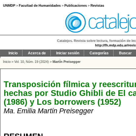
UNMDP
>
Facultad de Humanidades
>
Publicaciones
>
Revistas
Catalejos. Revista sobre lectura, formación de lec
http://fh.mdp.edu.ar/revi
Inicio
Acerca de
Iniciar sesión
Categorías
Buscar
Inicio
>
Vol. 10, Núm. 19 (2024)
>
Martín Preisegger
Transposición fílmica y reescritur
hechas por Studio Ghibli de El c
(1986) y Los borrowers (1952)
Ma. Emilia Martín Preisegger