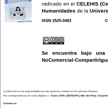
radicado en el
CELEHIS (Ce
Humanidades
de la
Univers
ISSN 2525-0493 C
Web
Se encuentra bajo un
NoComercial-CompartirIgual
La Dirección no se responsabiliza por las opiniones vertidas en los artículos firmados.
Por correspondencia y/o canje dirigirse a:
Funes 3350 | (
B7602AYL
) Mar del Plata | Argenti
Incluida en
: