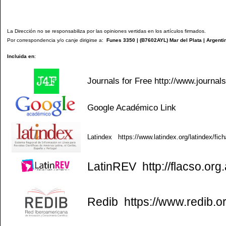
La Dirección no se responsabiliza por las opiniones vertidas en los artículos firmados.
Por correspondencia y/o canje dirigirse a:
Funes 3350 | (
B7602AYL
) Mar del Plata | Argenti
Incluida en
:
Journals for Free
http://www.journal
Google Académico
Link
Latindex
https://www.latindex.org/latindex/fic
LatinREV
http://flacso.org.
Redib
https://www.redib.o