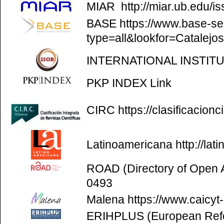
MIAR
http://miar.ub.edu/
BASE
https://www.base-se
type=all&lookfor=Catalejo
INTERNATIONAL INSTIT
PKP INDEX
Link
CIRC
https://clasificacion
Latinoamericana
http://la
ROAD (Directory of Open
0493
Malena
https://www.caicyt
ERIHPLUS (European Refer