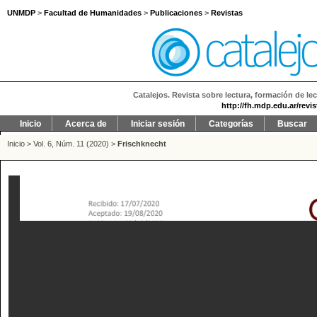
UNMDP
>
Facultad de Humanidades
>
Publicaciones
>
Revistas
Catalejos. Revista sobre lectura, formación de lec
http://fh.mdp.edu.ar/revi
Inicio
Acerca de
Iniciar sesión
Categorías
Buscar
Inicio
>
Vol. 6, Núm. 11 (2020)
>
Frischknecht