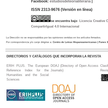
Facebook:
estudiosdeteorialiteraria
|
ISSN 2313-9676 (Versión en línea)
se encuentra bajo
Licencia Creative
CompartirIgual 4.0 Internacional
La Dirección no se responsabiliza por las opiniones vertidas en los artículos firmados.
Por correspondencia y/o canje dirigirse a:
Centro de Letras Hispanoamericanas
| Funes 3
DIRECTORIOS Y CATÁLOGOS QUE INCORPORAN LA REVISTA
ERIH PLUS. The European
DOAJ (Directory of Open Access
Clasi
Reference Index for the
Journals)
Revis
Humanities and the Social
Sciences