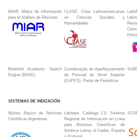
MIAR. Matriz de Información
CLASE. Citas Latinoamericanas
La
para el Análisis de Revistas
en Ciencias Sociales y
Lat
Humanidades
Revi
Cie
Huma
Bielefeld Academic Search
Coordenação de Aperfeiçoamento
SUDO
Engine (BASE)
de Pessoal de Nível Superior
(CAPES). Portal de Periódicos
SISTEMAS DE INDIZACIÓN
Núcleo Básico de Revistas
Latindex. Catálogo 2.0. Sistema
SCO
Científicas Argentinas
Regional de Información en Línea
para Revistas Científicas de
América Latina, el Caribe, España
y Portugal