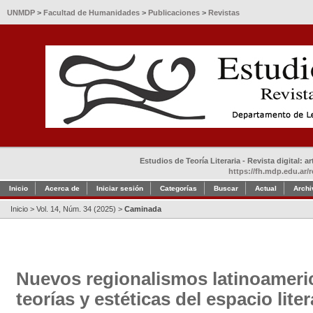
UNMDP
>
Facultad de Humanidades
>
Publicaciones
>
Revistas
Estudios de Teoría Literaria - Revista digital: 
https://fh.mdp.edu.ar/r
Inicio
Acerca de
Iniciar sesión
Categorías
Buscar
Actual
Archi
Inicio
>
Vol. 14, Núm. 34 (2025)
>
Caminada
Nuevos regionalismos latinoameri
teorías y estéticas del espacio liter