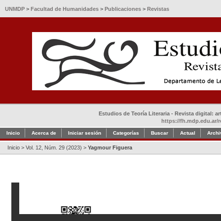
UNMDP
>
Facultad de Humanidades
>
Publicaciones
>
Revistas
Estudios de Teoría Literaria - Revista digital: 
https://fh.mdp.edu.ar/r
Inicio
Acerca de
Iniciar sesión
Categorías
Buscar
Actual
Archi
Inicio
>
Vol. 12, Núm. 29 (2023)
>
Yagmour Figuera