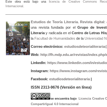
Este obra está bajo una
licencia de Creative Commons Recono
Internacional
.
Estudios de Teoría Literaria. Revista digital
una revista fundada por el
Grupo de Invest
Literaria
y radicada en el
Centro de Letras Hi
la
Facultad de Humanidades
de la
Universidad Na
Correo electrónico:
estudiosdeteorialiterari
Web:
http://fh.mdp.edu.ar/revistas/index.php/e
LinkedIn:
https://www.linkedin.com/in/estudios
Instagram:
https://www.instagram.com/revist
Facebook:
estudiosdeteorialiteraria
|
ISSN 2313-9676 (Versión en línea)
se encuentra bajo
Licencia Creative
CompartirIgual 4.0 Internacional