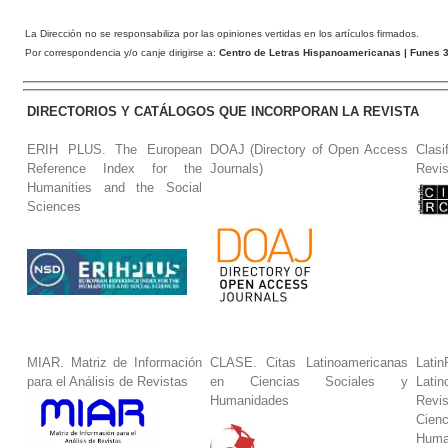
La Dirección no se responsabiliza por las opiniones vertidas en los artículos firmados.
Por correspondencia y/o canje dirigirse a:
Centro de Letras Hispanoamericanas
| Funes 3
DIRECTORIOS Y CATÁLOGOS QUE INCORPORAN LA REVISTA
ERIH PLUS. The European
DOAJ (Directory of Open Access
Clasi
Reference Index for the
Journals)
Revis
Humanities and the Social
Sciences
MIAR. Matriz de Información
CLASE. Citas Latinoamericanas
La
para el Análisis de Revistas
en Ciencias Sociales y
Lat
Humanidades
Revi
Cie
Huma