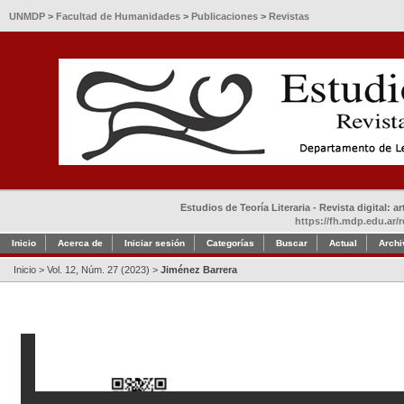
UNMDP
>
Facultad de Humanidades
>
Publicaciones
>
Revistas
Estudios de Teoría Literaria - Revista digital: 
https://fh.mdp.edu.ar/r
Inicio
Acerca de
Iniciar sesión
Categorías
Buscar
Actual
Archi
Inicio
>
Vol. 12, Núm. 27 (2023)
>
Jiménez Barrera