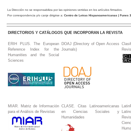
La Dirección no se responsabiliza por las opiniones vertidas en los artículos firmados.
Por correspondencia y/o canje dirigirse a:
Centro de Letras Hispanoamericanas
| Funes 3
DIRECTORIOS Y CATÁLOGOS QUE INCORPORAN LA REVISTA
ERIH PLUS. The European
DOAJ (Directory of Open Access
Clasi
Reference Index for the
Journals)
Revis
Humanities and the Social
Sciences
MIAR. Matriz de Información
CLASE. Citas Latinoamericanas
La
para el Análisis de Revistas
en Ciencias Sociales y
Lat
Humanidades
Revi
Cie
Huma