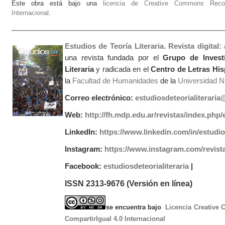
Este obra está bajo una
licencia de Creative Commons Recono
Internacional
.
Estudios de Teoría Literaria. Revista digital
una revista fundada por el
Grupo de Invest
Literaria
y radicada en el
Centro de Letras Hi
la
Facultad de Humanidades
de la
Universidad Na
Correo electrónico:
estudiosdeteorialiterari
Web:
http://fh.mdp.edu.ar/revistas/index.php/e
LinkedIn:
https://www.linkedin.com/in/estudios
Instagram:
https://www.instagram.com/revist
Facebook:
estudiosdeteorialiteraria
|
ISSN 2313-9676 (Versión en línea)
se encuentra bajo
Licencia Creative
CompartirIgual 4.0 Internacional