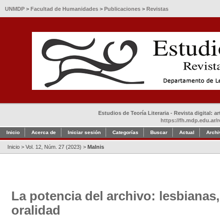
UNMDP
>
Facultad de Humanidades
>
Publicaciones
>
Revistas
Estudios de Teoría Literaria - Revista digital: 
https://fh.mdp.edu.ar/r
Inicio
Acerca de
Iniciar sesión
Categorías
Buscar
Actual
Archi
Inicio
>
Vol. 12, Núm. 27 (2023)
>
Malnis
La potencia del archivo: lesbianas,
oralidad