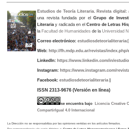
Estudios de Teoría Literaria. Revista digital
una revista fundada por el
Grupo de Invest
Literaria
y radicada en el
Centro de Letras Hi
la
Facultad de Humanidades
de la
Universidad Na
Correo electrónico:
estudiosdeteorialiterari
Web:
http://fh.mdp.edu.ar/revistas/index.php/e
LinkedIn:
https://www.linkedin.com/in/estudios
Instagram:
https://www.instagram.com/revist
Facebook:
estudiosdeteorialiteraria
|
ISSN 2313-9676 (Versión en línea)
se encuentra bajo
Licencia Creative
CompartirIgual 4.0 Internacional
La Dirección no se responsabiliza por las opiniones vertidas en los artículos firmados.
Por correspondencia y/o canje dirigirse a:
Centro de Letras Hispanoamericanas
| Funes 3