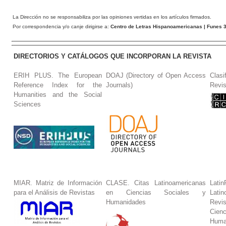
La Dirección no se responsabiliza por las opiniones vertidas en los artículos firmados.
Por correspondencia y/o canje dirigirse a:
Centro de Letras Hispanoamericanas
| Funes 3
DIRECTORIOS Y CATÁLOGOS QUE INCORPORAN LA REVISTA
ERIH PLUS. The European
DOAJ (Directory of Open Access
Clasi
Reference Index for the
Journals)
Revis
Humanities and the Social
Sciences
MIAR. Matriz de Información
CLASE. Citas Latinoamericanas
La
para el Análisis de Revistas
en Ciencias Sociales y
Lat
Humanidades
Revi
Cie
Huma