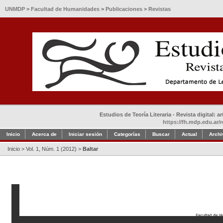
UNMDP
>
Facultad de Humanidades
>
Publicaciones
>
Revistas
Estudios de Teoría Literaria - Revista digital: 
https://fh.mdp.edu.ar/r
Inicio
Acerca de
Iniciar sesión
Categorías
Buscar
Actual
Archi
Inicio
>
Vol. 1, Núm. 1 (2012)
>
Baltar