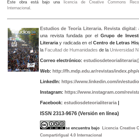
Este obra está bajo una
licencia de Creative Commons Recono
Internacional
.
Estudios de Teoría Literaria. Revista digital
una revista fundada por el
Grupo de Invest
Literaria
y radicada en el
Centro de Letras Hi
la
Facultad de Humanidades
de la
Universidad Na
Correo electrónico:
estudiosdeteorialiterari
Web:
http://fh.mdp.edu.ar/revistas/index.php/e
LinkedIn:
https://www.linkedin.com/in/estudios
Instagram:
https://www.instagram.com/revist
Facebook:
estudiosdeteorialiteraria
|
ISSN 2313-9676 (Versión en línea)
se encuentra bajo
Licencia Creative
CompartirIgual 4.0 Internacional