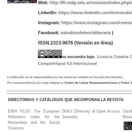
Web:
http://fh.mdp.edu.ar/revistas/index.php/e
LinkedIn:
https://www.linkedin.com/in/estudios
Instagram:
https://www.instagram.com/revist
Facebook:
estudiosdeteorialiteraria
|
ISSN 2313-9676 (Versión en línea)
se encuentra bajo
Licencia Creative
CompartirIgual 4.0 Internacional
La Dirección no se responsabiliza por las opiniones vertidas en los artículos firmados.
Por correspondencia y/o canje dirigirse a:
Centro de Letras Hispanoamericanas
| Funes 3
DIRECTORIOS Y CATÁLOGOS QUE INCORPORAN LA REVISTA
ERIH PLUS. The European
DOAJ (Directory of Open Access
Clasi
Reference Index for the
Journals)
Revis
Humanities and the Social
Sciences