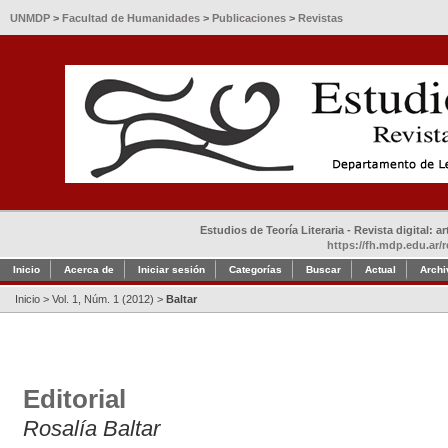
UNMDP
>
Facultad de Humanidades
>
Publicaciones
>
Revistas
Estudios de Teoría Literaria - Revista digital: 
https://fh.mdp.edu.ar/r
Inicio
Acerca de
Iniciar sesión
Categorías
Buscar
Actual
Archi
Inicio
>
Vol. 1, Núm. 1 (2012)
>
Baltar
Editorial
Rosalía Baltar