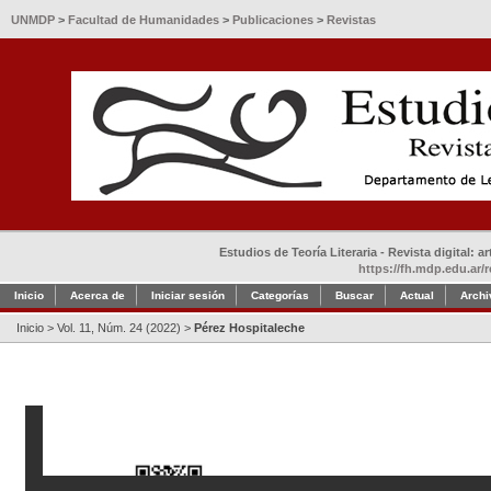
UNMDP
>
Facultad de Humanidades
>
Publicaciones
>
Revistas
Estudios de Teoría Literaria - Revista digital: 
https://fh.mdp.edu.ar/r
Inicio
Acerca de
Iniciar sesión
Categorías
Buscar
Actual
Archi
Inicio
>
Vol. 11, Núm. 24 (2022)
>
Pérez Hospitaleche