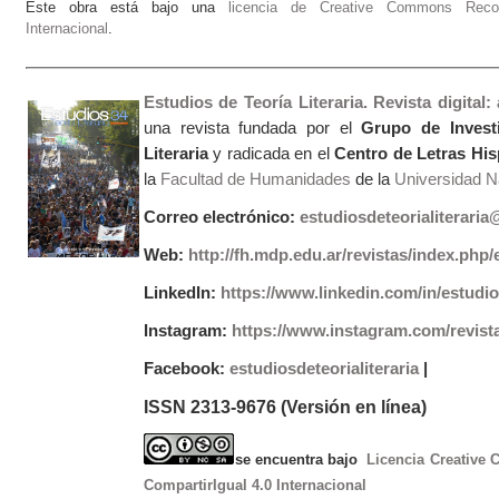
Este obra está bajo una
licencia de Creative Commons Recono
Internacional
.
Estudios de Teoría Literaria. Revista digital
una revista fundada por el
Grupo de Invest
Literaria
y radicada en el
Centro de Letras Hi
la
Facultad de Humanidades
de la
Universidad Na
Correo electrónico:
estudiosdeteorialiterari
Web:
http://fh.mdp.edu.ar/revistas/index.php/e
LinkedIn:
https://www.linkedin.com/in/estudios
Instagram:
https://www.instagram.com/revist
Facebook:
estudiosdeteorialiteraria
|
ISSN 2313-9676 (Versión en línea)
se encuentra bajo
Licencia Creative
CompartirIgual 4.0 Internacional