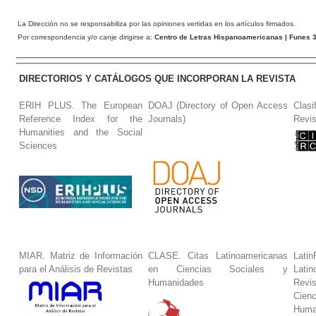
La Dirección no se responsabiliza por las opiniones vertidas en los artículos firmados.
Por correspondencia y/o canje dirigirse a:
Centro de Letras Hispanoamericanas
| Funes 3
DIRECTORIOS Y CATÁLOGOS QUE INCORPORAN LA REVISTA
ERIH PLUS. The European
DOAJ (Directory of Open Access
Clasi
Reference Index for the
Journals)
Revis
Humanities and the Social
Sciences
MIAR. Matriz de Información
CLASE. Citas Latinoamericanas
La
para el Análisis de Revistas
en Ciencias Sociales y
Lat
Humanidades
Revi
Cie
Huma