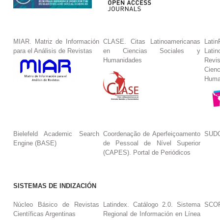
MIAR. Matriz de Información
CLASE. Citas Latinoamericanas
La
para el Análisis de Revistas
en Ciencias Sociales y
Lat
Humanidades
Revi
Cie
Huma
Bielefeld Academic Search
Coordenação de Aperfeiçoamento
SUDO
Engine (BASE)
de Pessoal de Nível Superior
(CAPES). Portal de Periódicos
SISTEMAS DE INDIZACIÓN
Núcleo Básico de Revistas
Latindex. Catálogo 2.0. Sistema
SCO
Científicas Argentinas
Regional de Información en Línea