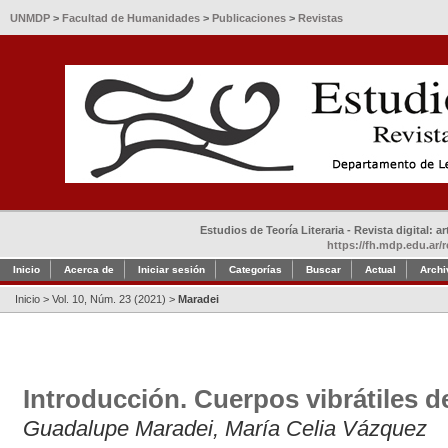
UNMDP
>
Facultad de Humanidades
>
Publicaciones
>
Revistas
Estudios de Teoría Literaria - Revista digital: 
https://fh.mdp.edu.ar/r
Inicio
Acerca de
Iniciar sesión
Categorías
Buscar
Actual
Archi
Inicio
>
Vol. 10, Núm. 23 (2021)
>
Maradei
Introducción. Cuerpos vibrátiles de 
Guadalupe Maradei, María Celia Vázquez