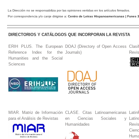
La Dirección no se responsabiliza por las opiniones vertidas en los artículos firmados.
Por correspondencia y/o canje dirigirse a:
Centro de Letras Hispanoamericanas
| Funes 3
DIRECTORIOS Y CATÁLOGOS QUE INCORPORAN LA REVISTA
ERIH PLUS. The European
DOAJ (Directory of Open Access
Clasi
Reference Index for the
Journals)
Revis
Humanities and the Social
Sciences
MIAR. Matriz de Información
CLASE. Citas Latinoamericanas
La
para el Análisis de Revistas
en Ciencias Sociales y
Lat
Humanidades
Revi
Cie
Huma