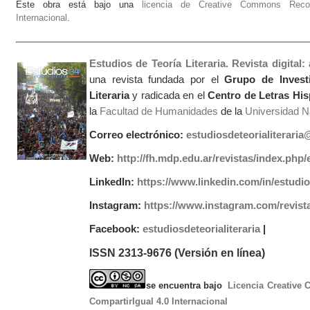
Este obra está bajo una
licencia de Creative Commons Recono
Internacional
.
Estudios de Teoría Literaria. Revista digital
una revista fundada por el
Grupo de Invest
Literaria
y radicada en el
Centro de Letras Hi
la
Facultad de Humanidades
de la
Universidad Na
Correo electrónico:
estudiosdeteorialiterari
Web:
http://fh.mdp.edu.ar/revistas/index.php/e
LinkedIn:
https://www.linkedin.com/in/estudios
Instagram:
https://www.instagram.com/revist
Facebook:
estudiosdeteorialiteraria
|
ISSN 2313-9676 (Versión en línea)
se encuentra bajo
Licencia Creative
CompartirIgual 4.0 Internacional