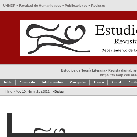
UNMDP
>
Facultad de Humanidades
>
Publicaciones
>
Revistas
Estudios de Teoría Literaria - Revista digital: 
https://fh.mdp.edu.ar/r
Inicio
Acerca de
Iniciar sesión
Categorías
Buscar
Actual
Archi
Inicio
>
Vol. 10, Núm. 21 (2021)
>
Baltar