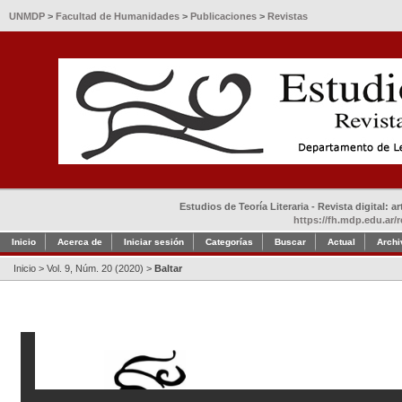
UNMDP
>
Facultad de Humanidades
>
Publicaciones
>
Revistas
Estudios de Teoría Literaria - Revista digital: 
https://fh.mdp.edu.ar/r
Inicio
Acerca de
Iniciar sesión
Categorías
Buscar
Actual
Archi
Inicio
>
Vol. 9, Núm. 20 (2020)
>
Baltar