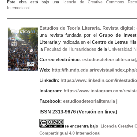
Este obra está bajo una
licencia de Creative Commons Recono
Internacional
.
Estudios de Teoría Literaria. Revista digital
una revista fundada por el
Grupo de Invest
Literaria
y radicada en el
Centro de Letras Hi
la
Facultad de Humanidades
de la
Universidad Na
Correo electrónico:
estudiosdeteorialiterari
Web:
http://fh.mdp.edu.ar/revistas/index.php/e
LinkedIn:
https://www.linkedin.com/in/estudios
Instagram:
https://www.instagram.com/revist
Facebook:
estudiosdeteorialiteraria
|
ISSN 2313-9676 (Versión en línea)
se encuentra bajo
Licencia Creative
CompartirIgual 4.0 Internacional