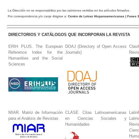
La Dirección no se responsabiliza por las opiniones vertidas en los artículos firmados.
Por correspondencia y/o canje dirigirse a:
Centro de Letras Hispanoamericanas
| Funes 3
DIRECTORIOS Y CATÁLOGOS QUE INCORPORAN LA REVISTA
ERIH PLUS. The European
DOAJ (Directory of Open Access
Clasi
Reference Index for the
Journals)
Revis
Humanities and the Social
Sciences
MIAR. Matriz de Información
CLASE. Citas Latinoamericanas
La
para el Análisis de Revistas
en Ciencias Sociales y
Lat
Humanidades
Revi
Cie
Huma