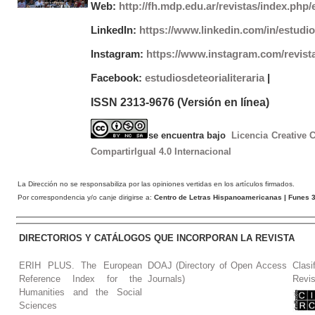
Web:
http://fh.mdp.edu.ar/revistas/index.php/e
LinkedIn:
https://www.linkedin.com/in/estudios
Instagram:
https://www.instagram.com/revist
Facebook:
estudiosdeteorialiteraria
|
ISSN 2313-9676 (Versión en línea)
se encuentra bajo
Licencia Creative
CompartirIgual 4.0 Internacional
La Dirección no se responsabiliza por las opiniones vertidas en los artículos firmados.
Por correspondencia y/o canje dirigirse a:
Centro de Letras Hispanoamericanas
| Funes 3
DIRECTORIOS Y CATÁLOGOS QUE INCORPORAN LA REVISTA
ERIH PLUS. The European
DOAJ (Directory of Open Access
Clasi
Reference Index for the
Journals)
Revis
Humanities and the Social
Sciences