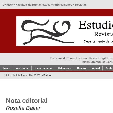
UNMDP
>
Facultad de Humanidades
>
Publicaciones
>
Revistas
Estudios de Teoría Literaria - Revista digital: 
https://fh.mdp.edu.ar/r
Inicio
Acerca de
Iniciar sesión
Categorías
Buscar
Actual
Archi
Inicio
>
Vol. 9, Núm. 20 (2020)
>
Baltar
Nota editorial
Rosalía Baltar