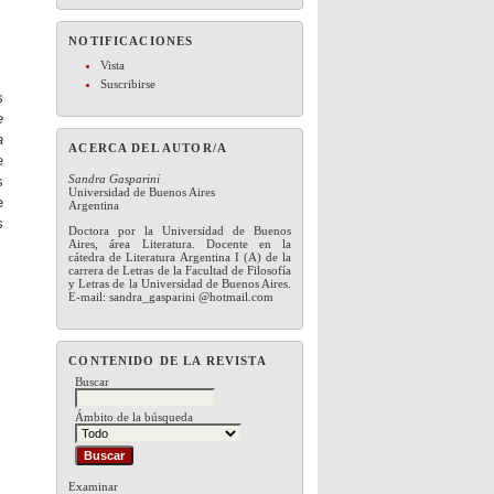
NOTIFICACIONES
Vista
Suscribirse
s
e
a
ACERCA DEL AUTOR/A
e
Sandra Gasparini
s
Universidad de Buenos Aires
e
Argentina
s
Doctora por la Universidad de Buenos
Aires, área Literatura. Docente en la
cátedra de Literatura Argentina I (A) de la
carrera de Letras de la Facultad de Filosofía
y Letras de la Universidad de Buenos Aires.
E-mail: sandra_gasparini @hotmail.com
CONTENIDO DE LA REVISTA
Buscar
Ámbito de la búsqueda
Examinar