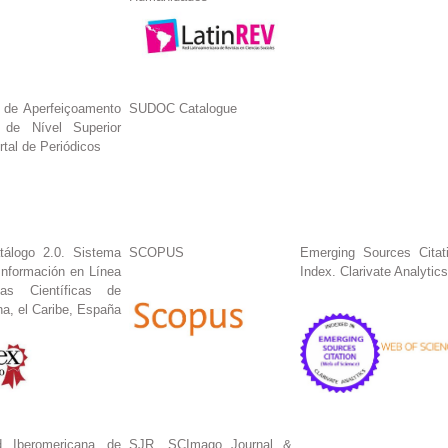
 de Aperfeiçoamento
SUDOC Catalogue
 de Nível Superior
tal de Periódicos
tálogo 2.0. Sistema
SCOPUS
Emerging Sources Citat
Información en Línea
Index. Clarivate Analytics
tas Científicas de
na, el Caribe, España
 Iberomericana de
SJR. SCImago Journal &