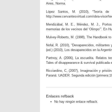
Aires, Norma.
López Santos, M. (2010), “Teoría de la
http://www.cervantesvirtual.com/obra-visor/t
Mendizábal, M. E., Méndez, M. J., Portos 
memorias de los vecinos del ‘Olimpo’”. En Huf
Mulvey-Roberts, M. (1998), The Handbook to 
Nofal, R. (2010), “Desaparecidos, militantes y
(ed.) (2010), Los desaparecidos en la Argent
Partnoy, A. (2006), La escuelita. Relatos t
Tales of disappearance & survival publicada 
Ricciardino, C, (2007), Imaginación y prisió
Paraná: UADER. Segunda edición [primera:19
Enlaces refback
No hay ningún enlace refback.