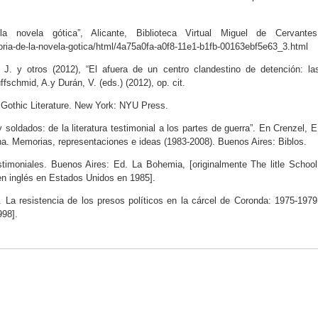
 novela gótica”, Alicante, Biblioteca Virtual Miguel de Cervantes
eoria-de-la-novela-gotica/html/4a75a0fa-a0f8-11e1-b1fb-00163ebf5e63_3.html
J. y otros (2012), “El afuera de un centro clandestino de detención: la
fschmid, A.y Durán, V. (eds.) (2012), op. cit.
Gothic Literature. New York: NYU Press.
 soldados: de la literatura testimonial a los partes de guerra”. En Crenzel, E
ina. Memorias, representaciones e ideas (1983-2008). Buenos Aires: Biblos.
estimoniales. Buenos Aires: Ed. La Bohemia, [originalmente The litle School
en inglés en Estados Unidos en 1985].
n. La resistencia de los presos políticos en la cárcel de Coronda: 1975-1979
98].