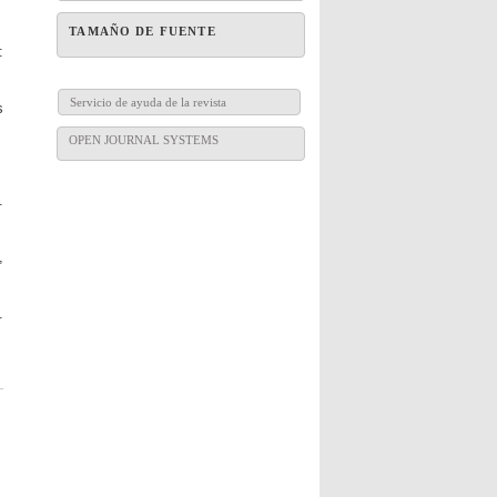
TAMAÑO DE FUENTE
:
Servicio de ayuda de la revista
s
OPEN JOURNAL SYSTEMS
.
,
.