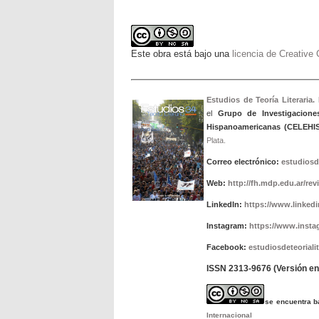
Este obra está bajo una
licencia de Creativ
Estudios de Teoría Literaria.
el
Grupo de Investigacione
Hispanoamericanas (CELEHIS
Plata.
Correo electrónico:
estudiosd
Web:
http://fh.mdp.edu.ar/rev
LinkedIn:
https://www.linkedin
Instagram:
https://www.insta
Facebook:
estudiosdeteorialit
ISSN 2313-9676 (Versión en 
se encuentra 
Internacional