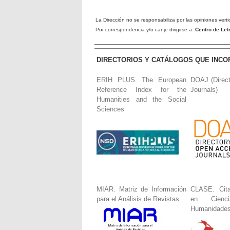
La Dirección no se responsabiliza por las opiniones verti
Por correspondencia y/o canje dirigirse a:
Centro de Le
DIRECTORIOS Y CATÁLOGOS QUE INCO
ERIH PLUS. The European
DOAJ (Direc
Reference Index for the
Journals)
Humanities and the Social
Sciences
MIAR. Matriz de Información
CLASE. Cita
para el Análisis de Revistas
en Cienc
Humanidade