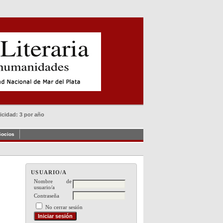
dicidad: 3 por año
Socios
USUARIO/A
Nombre de
usuario/a
Contraseña
No cerrar sesión