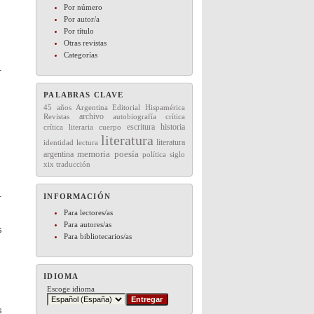
Por número
Por autor/a
Por título
Otras revistas
Categorías
.
PALABRAS CLAVE
45 años
Editorial
Hispamérica
Argentina
archivo
Revistas
autobiografía
crítica
escritura
historia
crítica literaria
cuerpo
literatura
literatura
lectura
identidad
memoria
argentina
poesía
política
siglo
xix
traducción
.
INFORMACIÓN
Para lectores/as
Para autores/as
s
Para bibliotecarios/as
IDIOMA
Escoge idioma
s