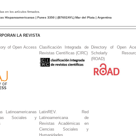
das en los artículos firmados.
tras Hispanoamericanas
| Funes 3350 | (
B7602AYL
) Mar del Plata | Argentina
RPORAN LA REVISTA
tory of Open Access
Clasificación Integrada de
Directory of Open Ac
Revistas Científicas (CIRC)
Scholarly Resourc
(ROAD)
s Latinoamericanas
LatinREV. Red
ias Sociales y
Latinoamericana de
s
Revistas Académicas en
Ciencias Sociales y
Humanidades