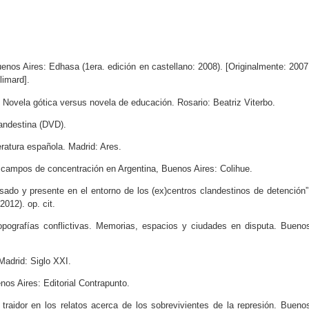
enos Aires: Edhasa (1era. edición en castellano: 2008). [Originalmente: 2007
limard].
. Novela gótica versus novela de educación. Rosario: Beatriz Viterbo.
landestina (DVD).
eratura española. Madrid: Ares.
os campos de concentración en Argentina, Buenos Aires: Colihue.
asado y presente en el entorno de los (ex)centros clandestinos de detención”
012). op. cit.
Topografías conflictivas. Memorias, espacios y ciudades en disputa. Bueno
Madrid: Siglo XXI.
os Aires: Editorial Contrapunto.
l traidor en los relatos acerca de los sobrevivientes de la represión. Bueno