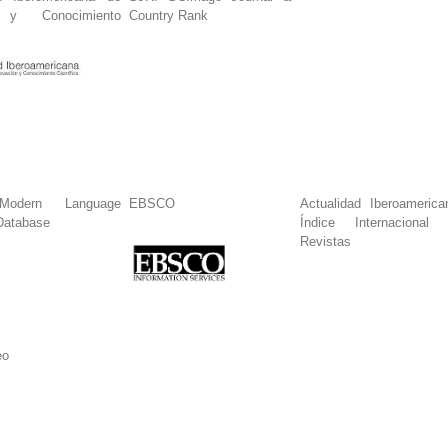
n y Conocimiento
Country Rank
dern Language
EBSCO
Actualidad Iberoamerica
Database
Índice Internacional
Revistas
eo