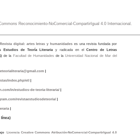
e Commons Reconocimiento-NoComercial-CompartirIgual 4.0 Internacional
.
 Revista digital: artes letras y humanidad
es
es una revista fundada por
s Estudios de Teoría Literaria
y radicada en el
Centro de Letras
)
de la
Facultad de Humanidades
de la
Universidad Nacional de Mar del
eteorialiteraria@gmail.com
|
istas/index.php/etl
|
.com/in/estudios-de-teoria-literaria/
|
gram.com/revistaestudiosdeteoria/
|
eraria
|
línea)
bajo
Licencia Creative Commons Atribución-NoComercial-CompartirIgual 4.0