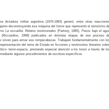
ma dictadura militar argentina (1976-1983) generó, entre otras reaccione
bajaron deconstruyendo esa máquina del horror que representó el
terrorismo d
como
La escuelita. Relatos testimoniales
(Partnoy, 1985),
Pasos bajo el agu
(Ricciardino, 1998) publicados en distintas etapas de ese proceso d
ue sirven para armar ese rompecabezas. Trabajaré fundamentalmente con lo
representación del terror de Estado en ficciones y testimonios literarios sobr
gótico- terror-espacio, prestando especial atención a los
tonos
a través de lo
s mediante algunos procedimientos de escritura específicos.