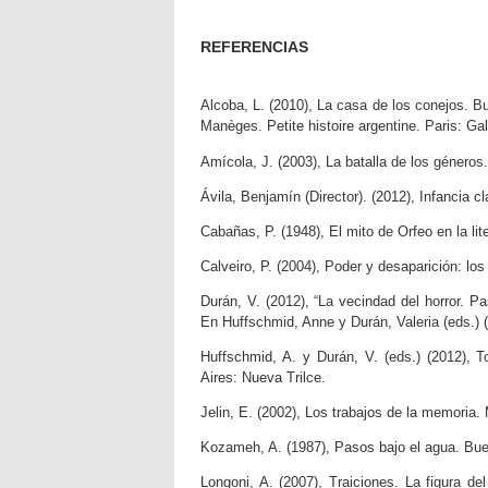
REFERENCIAS
Alcoba, L. (2010), La casa de los conejos. Bu
Manèges. Petite histoire argentine. Paris: Gal
Amícola, J. (2003), La batalla de los géneros
Ávila, Benjamín (Director). (2012), Infancia c
Cabañas, P. (1948), El mito de Orfeo en la lit
Calveiro, P. (2004), Poder y desaparición: l
Durán, V. (2012), “La vecindad del horror. P
En Huffschmid, Anne y Durán, Valeria (eds.) (2
Huffschmid, A. y Durán, V. (eds.) (2012), 
Aires: Nueva Trilce.
Jelin, E. (2002), Los trabajos de la memoria. 
Kozameh, A. (1987), Pasos bajo el agua. Buen
Longoni, A. (2007), Traiciones. La figura de