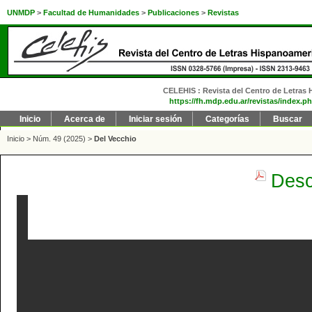
UNMDP
>
Facultad de Humanidades
>
Publicaciones
>
Revistas
CELEHIS : Revista del Centro de Letras H
https://fh.mdp.edu.ar/revistas/index.ph
Inicio
Acerca de
Iniciar sesión
Categorías
Buscar
Inicio
>
Núm. 49 (2025)
>
Del Vecchio
Desc