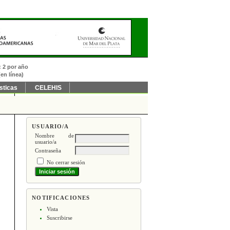
: 2 por año
en línea)
sticas
CELEHIS
USUARIO/A
Nombre de
usuario/a
Contraseña
No cerrar sesión
NOTIFICACIONES
Vista
Suscribirse