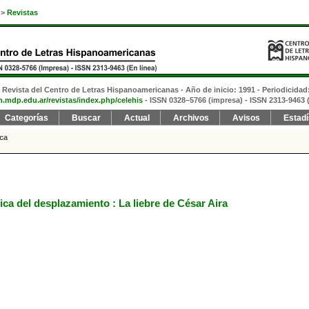
>
Revistas
Revista del Centro de Letras Hispanoamericanas - Año de inicio: 1991 - Periodicidad
fh.mdp.edu.ar/revistas/index.php/celehis
- ISSN 0328–5766 (impresa)
- ISSN 2313-9463 (
Categorías
Buscar
Actual
Archivos
Avisos
Estadí
ca
ica del desplazamiento : La liebre de César Aira