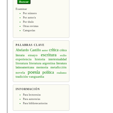
Examinar
Por número
Por autor/a
Por título
Otras revistas
Categorías
PALABRAS CLAVE
crítica
Abelardo Castillo
crítica
autor
escritura
ensayo
literaria
exilio
experiencia
historia
intertextualidad
literatura
literatura argentina
literatura
memoria
latinoamericana
metaficción
poesía
política
novela
realismo
tradición
vanguardia
INFORMACIÓN
Para lectores/as
Para autores/as
Para bibliotecarios/as