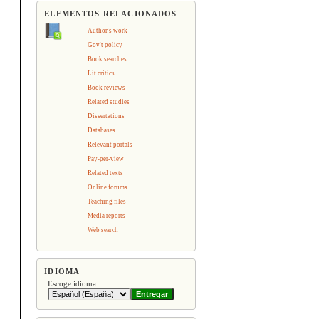
ELEMENTOS RELACIONADOS
Author's work
Gov't policy
Book searches
Lit critics
Book reviews
Related studies
Dissertations
Databases
Relevant portals
Pay-per-view
Related texts
Online forums
Teaching files
Media reports
Web search
IDIOMA
Escoge idioma