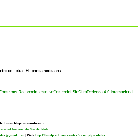
entro de Letras Hispanoamericanas
e Commons Reconocimiento-NoComercial-SinObraDerivada 4.0 Internacional
.
 de Letras Hispanoamericanas
versidad Nacional de Mar del Plata
.
lehis@gmail.com
|
Web:
http://fh.mdp.edu.ar/revistas/index.php/celehis