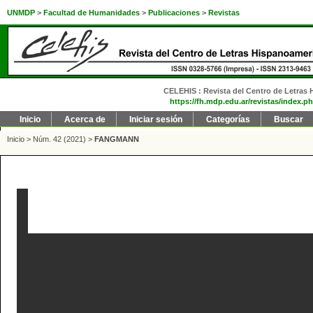
UNMDP
>
Facultad de Humanidades
>
Publicaciones
>
Revistas
CELEHIS : Revista del Centro de Letras H
https://fh.mdp.edu.ar/revistas/index.ph
Inicio
Acerca de
Iniciar sesión
Categorías
Buscar
Inicio
>
Núm. 42 (2021)
>
FANGMANN