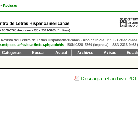
>
Revistas
Revista del Centro de Letras Hispanoamericanas - Año de inicio: 1991 - Periodicidad
fh.mdp.edu.ar/revistas/index.php/celehis
- ISSN 0328–5766 (impresa)
- ISSN 2313-9463 (
Categorías
Buscar
Actual
Archivos
Avisos
Estadí
Descargar el archivo PDF