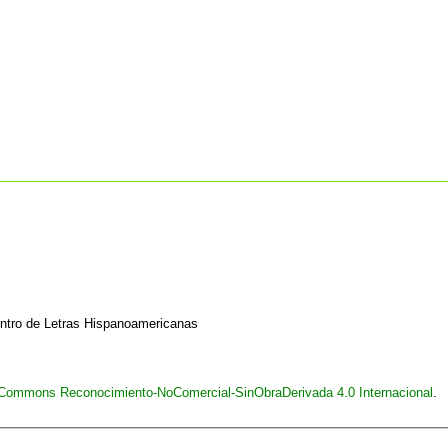
entro de Letras Hispanoamericanas
e Commons Reconocimiento-NoComercial-SinObraDerivada 4.0 Internacional
.