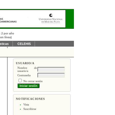
: 2 por año
en línea)
sticas
CELEHIS
USUARIO/A
Nombre de
usuario/a
Contraseña
No cerrar sesión
NOTIFICACIONES
Vista
Suscribirse