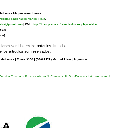
 de Letras Hispanoamericanas
versidad Nacional de Mar del Plata
.
lehis@gmail.com
|
Web:
http://fh.mdp.edu.ar/revistas/index.php/celehis
esa)
nea)
niones vertidas en los artículos firmados.
 los artículos son reservados.
de Letras | Funes 3350 | (
B7602AYL) Mar del Plata | Argentina
 Creative Commons Reconocimiento-NoComercial-SinObraDerivada 4.0 Internacional