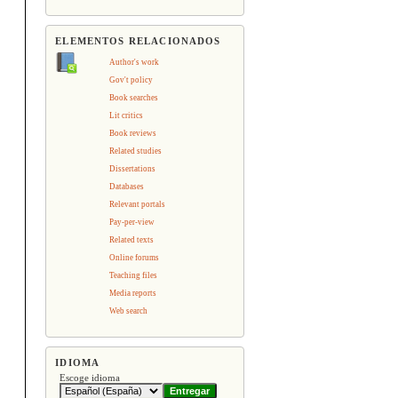
ELEMENTOS RELACIONADOS
Author's work
Gov't policy
Book searches
Lit critics
Book reviews
Related studies
Dissertations
Databases
Relevant portals
Pay-per-view
Related texts
Online forums
Teaching files
Media reports
Web search
IDIOMA
Escoge idioma