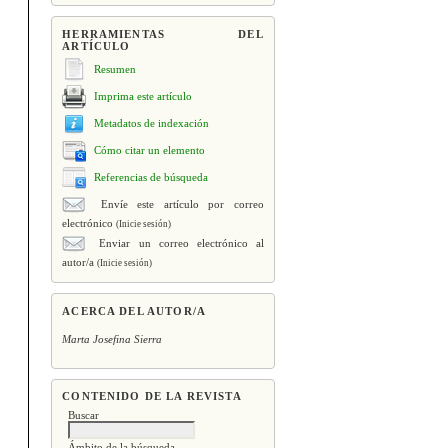
HERRAMIENTAS DEL
ARTÍCULO
Resumen
Imprima este artículo
Metadatos de indexación
Cómo citar un elemento
Referencias de búsqueda
Envíe este artículo por correo
electrónico
(Inicie sesión)
Enviar un correo electrónico al
autor/a
(Inicie sesión)
ACERCA DEL AUTOR/A
Marta Josefina Sierra
CONTENIDO DE LA REVISTA
Buscar
Ámbito de la búsqueda