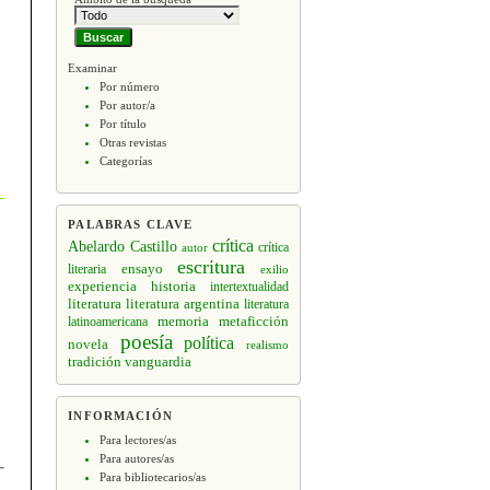
Examinar
Por número
Por autor/a
Por título
Otras revistas
Categorías
PALABRAS CLAVE
crítica
Abelardo Castillo
crítica
autor
escritura
ensayo
literaria
exilio
experiencia
historia
intertextualidad
literatura
literatura argentina
literatura
memoria
latinoamericana
metaficción
poesía
política
novela
realismo
tradición
vanguardia
INFORMACIÓN
Para lectores/as
Para autores/as
Para bibliotecarios/as