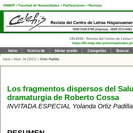
UNMDP
>
Facultad de Humanidades
>
Publicaciones
>
Revistas
CELEHIS : Revista del Centro de Letras H
https://fh.mdp.edu.ar/revistas/index.ph
Inicio
Acerca de
Iniciar sesión
Categorías
Buscar
Inicio
>
Núm. 34 (2017)
>
Ortiz Padilla
Los fragmentos dispersos del Salu
dramaturgia de Roberto Cossa
INVITADA ESPECIAL Yolanda Ortiz Padilla
RESUMEN