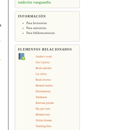
tradición
vanguardia
INFORMACIÓN
Para lectores/as
a
Para autores/as
Para bibliotecarios/as
.
ELEMENTOS RELACIONADOS
Author's work
Gov't policy
Book searches
Lit critics
Book reviews
Related studies
Dissertations
Databases
Relevant portals
Pay-per-view
Related texts
Online forums
Teaching files