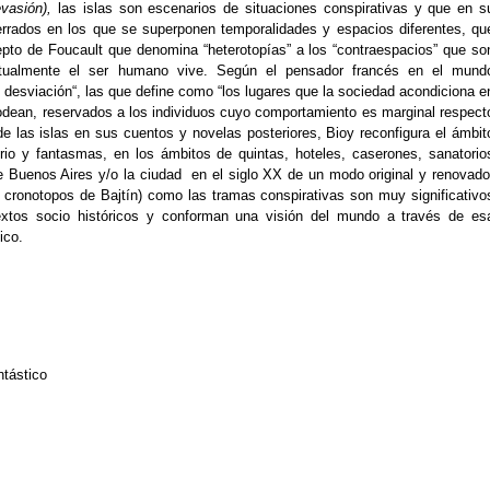
vasión),
las islas son escenarios de situaciones conspirativas y que en s
 cerrados en los que se superponen temporalidades y espacios diferentes, qu
cepto de Foucault que denomina “heterotopías” a los “contraespacios” que so
bitualmente el ser humano vive. Según el pensador francés en el mund
desviación“, las que define como “los lugares que la sociedad acondiciona e
odean, reservados a los individuos cuyo comportamiento es marginal respect
e las islas en sus cuentos y novelas posteriores, Bioy reconfigura el ámbit
terio y fantasmas, en los ámbitos de quintas, hoteles, caserones, sanatorio
 de Buenos Aires y/o la ciudad en el siglo XX de un modo original y renovado
s cronotopos de Bajtín) como las tramas conspirativas son muy significativo
textos socio históricos y conforman una visión del mundo a través de es
tico.
ntástico