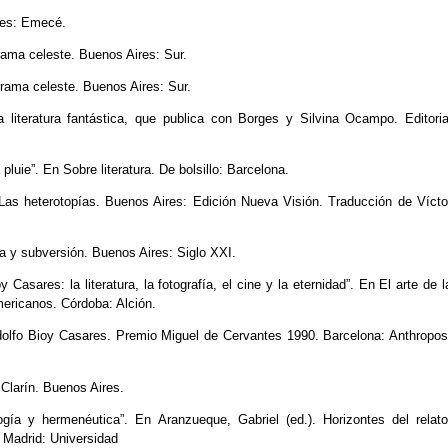
ires: Emecé.
 trama celeste. Buenos Aires: Sur.
a trama celeste. Buenos Aires: Sur.
e la literatura fantástica, que publica con Borges y Silvina Ocampo. Editoria
luie”. En Sobre literatura. De bolsillo: Barcelona.
 Las heterotopías. Buenos Aires: Edición Nueva Visión. Traducción de Vícto
a y subversión. Buenos Aires: Siglo XXI.
Casares: la literatura, la fotografía, el cine y la eternidad”. En El arte de l
mericanos. Córdoba: Alción.
dolfo Bioy Casares. Premio Miguel de Cervantes 1990. Barcelona: Anthropos
. Clarín. Buenos Aires.
ogía y hermenéutica”. En Aranzueque, Gabriel (ed.). Horizontes del relato
 Madrid: Universidad