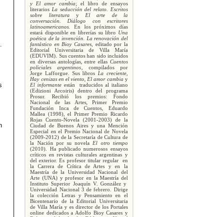
y El amor cambia
; el libro de ensayos
literarios
La seducción del relato. Escritos
sobre literatura
y
El arte de la
conversación. Diálogo con escritores
latinoamericanos.
En los próximos días
estará disponible en librerías su libro
Una
poética de la invención. La renovación del
.
fantástico en Bioy Casares
, editado por la
Editorial Universitaria de Villa María
(EDUVIM).
Sus cuentos han sido incluidos
en diversas antologías, entre ellas
Cuentos
policiales argentinos
, compilados por
Jorge Lafforgue. Sus libros
La creciente,
Hay cenizas en el viento, El amor cambia
y
s
El informante
están traducidos al italiano
(Edizioni Arcoiris) dentro del programa
Prosur. Recibió los premios: Fondo
Nacional de las Artes, Primer Premio
Fundación Inca de Cuentos, Eduardo
Mallea (1998), el Primer Premio Ricardo
Rojas Cuento-Novela (2001-2003) de la
n
Ciudad de Buenos Aires y una Mención
Especial en el Premio Nacional de Novela
(2009-2012) de la Secretaría de Cultura de
la Nación por su novela
El otro tiempo
(2010). Ha publicado numerosos ensayos
críticos en revistas culturales argentinas y
del exterior. Es profesor titular regular en
la Carrera de Crítica de Artes y en la
Maestría de la Universidad Nacional del
Arte (UNA) y profesor en la Maestría del
Instituto Superior Joaquín V. González y
Universidad Nacional 3 de febrero. Dirige
la colección Letras y Pensamiento en el
Bicentenario de la Editorial Universitaria
de Villa María y es director de los Portales
online dedicados a Adolfo Bioy Casares y