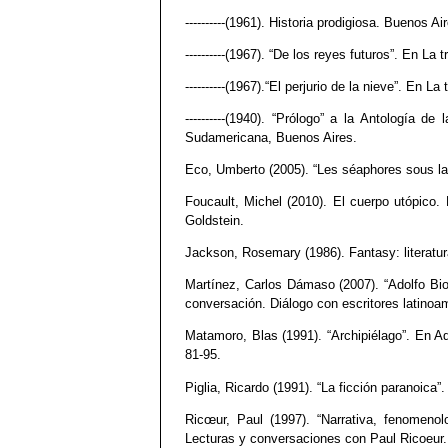
----------(1961). Historia prodigiosa. Buenos A
----------(1967). “De los reyes futuros”. En La
----------(1967).“El perjurio de la nieve”. En L
----------(1940). “Prólogo” a la Antología d
Sudamericana, Buenos Aires.
Eco, Umberto (2005). “Les séaphores sous la p
Foucault, Michel (2010). El cuerpo utópico.
Goldstein.
Jackson, Rosemary (1986). Fantasy: literatur
Martínez, Carlos Dámaso (2007). “Adolfo Bioy 
conversación. Diálogo con escritores latinoa
Matamoro, Blas (1991). “Archipiélago”. En A
81-95.
Piglia, Ricardo (1991). “La ficción paranoica”
Ricœur, Paul (1997). “Narrativa, fenomenol
Lecturas y conversaciones con Paul Ricoeur.