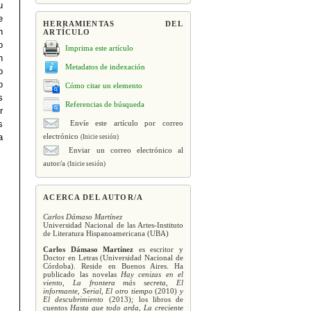
u
e
HERRAMIENTAS DEL
n
ARTÍCULO
o
Imprima este artículo
n
Metadatos de indexación
o
o
Cómo citar un elemento
s
Referencias de búsqueda
r
Envíe este artículo por correo
s
electrónico
a
(Inicie sesión)
Enviar un correo electrónico al
autor/a
(Inicie sesión)
ACERCA DEL AUTOR/A
Carlos Dámaso Martínez
Universidad Nacional de las Artes-Instituto
de Literatura Hispanoamericana (UBA)
Carlos Dámaso Martínez
es escritor y
Doctor en Letras (Universidad Nacional de
Córdoba). Reside en Buenos Aires. Ha
publicado las novelas
Hay cenizas en el
viento, La frontera más secreta
,
El
informante,
Serial, El otro tiempo
(2010)
y
El descubrimiento
(2013)
;
los libros de
cuentos
Hasta que todo arda, La creciente