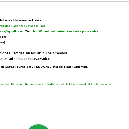
 de Letras Hispanoamericanas
versidad Nacional de Mar del Plata
.
lehis@gmail.com
|
Web:
http://fh.mdp.edu.ar/revistas/index.php/celehis
esa)
nea)
niones vertidas en los artículos firmados.
 los artículos son reservados.
de Letras | Funes 3350 | (
B7602AYL) Mar del Plata | Argentina
 Creative Commons Reconocimiento-NoComercial-SinObraDerivada 4.0 Internacional