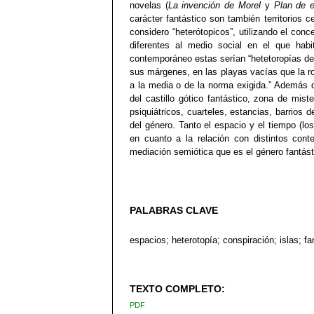
novelas (
La invención de Morel
y
Plan de e
carácter fantástico son también territorios
considero “heterótopicos”, utilizando el con
diferentes al medio social en el que ha
contemporáneo estas serían “hetetoropías de 
sus márgenes, en las playas vacías que la r
a la media o de la norma exigida.” Además d
del castillo gótico fantástico, zona de mis
psiquiátricos, cuarteles, estancias, barrios
del género. Tanto el espacio y el tiempo (lo
en cuanto a la relación con distintos con
mediación semiótica que es el género fantás
PALABRAS CLAVE
espacios; heterotopía; conspiración; islas; fa
TEXTO COMPLETO:
PDF