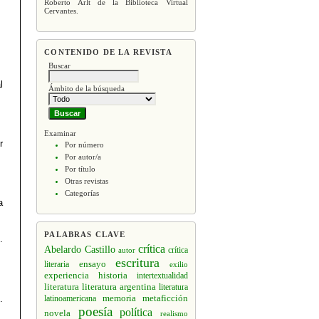
Roberto Arlt de la Biblioteca Virtual
Cervantes.
CONTENIDO DE LA REVISTA
Buscar
l
Ámbito de la búsqueda
Examinar
r
Por número
Por autor/a
Por título
Otras revistas
Categorías
a
PALABRAS CLAVE
.
crítica
Abelardo Castillo
crítica
autor
escritura
ensayo
literaria
exilio
experiencia
historia
intertextualidad
literatura
literatura argentina
literatura
memoria
.
latinoamericana
metaficción
poesía
política
novela
realismo