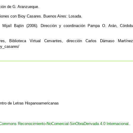
ción de G. Aranzueque.
ciones con Bioy Casares. Buenos Aires: Losada.
 Mijaíl Bajtin (2006). Dirección y coordinación Pampa O. Arán, Córdob
s, Biblioteca Virtual Cervantes, dirección Carlos Dámaso Martínez
oy_casares/
entro de Letras Hispanoamericanas
e Commons Reconocimiento-NoComercial-SinObraDerivada 4.0 Internacional
.