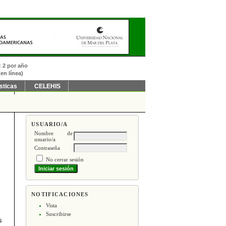
: 2 por año
en línea)
sticas
CELEHIS
USUARIO/A
Nombre de
usuario/a
Contraseña
No cerrar sesión
NOTIFICACIONES
Vista
Suscribirse
s