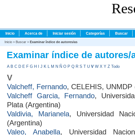
Res
Inicio
Acerca de
Iniciar sesión
Categorías
Buscar
Inicio
>
Buscar
>
Examinar índice de autores/as
Examinar índice de autores/
A
B
C
D
E
F
G
H
I
J
K
L
M
N
Ñ
O
P
Q
R
S
T
U
V
W
X
Y
Z
Todo
V
Valcheff, Fernando
, CELEHIS, UNMDP (
Valcheff Garcia, Fernando
, Universid
Plata (Argentina)
Valdivia, Marianela
, Universidad Nac
(Argentina)
Valeo, Anabella
, Universidad Nacio