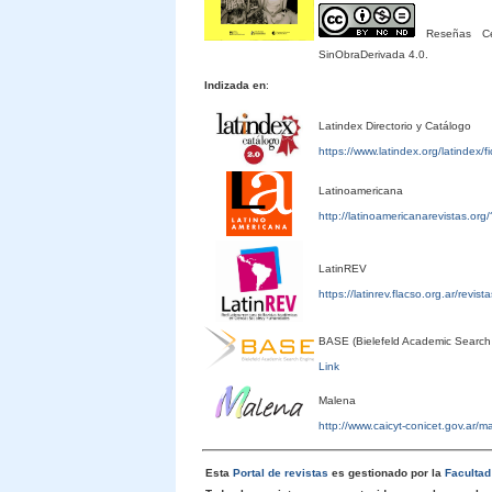
Reseñas Cele
SinObraDerivada 4.0.
Indizada en
:
Latindex Directorio y Catálogo
https://www.latindex.org/latindex/
Latinoamericana
http://latinoamericanarevistas.or
LatinREV
https://latinrev.flacso.org.ar/revis
BASE (Bielefeld Academic Search
Link
Malena
http://www.caicyt-conicet.gov.ar/
Esta
Portal de revistas
es gestionado por la
Faculta