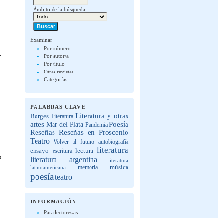
Ámbito de la búsqueda
Examinar
Por número
-
Por autor/a
Por título
Otras revistas
Categorías
PALABRAS CLAVE
Literatura y otras
Borges
Literatura
artes
Poesía
Mar del Plata
Pandemia
Reseñas
Reseñas en Proscenio
Teatro
Volver al futuro
autobiografía
literatura
lectura
ensayo
escritura
o
literatura argentina
literatura
música
latinoamericana
memoria
poesía
teatro
INFORMACIÓN
Para lectores/as