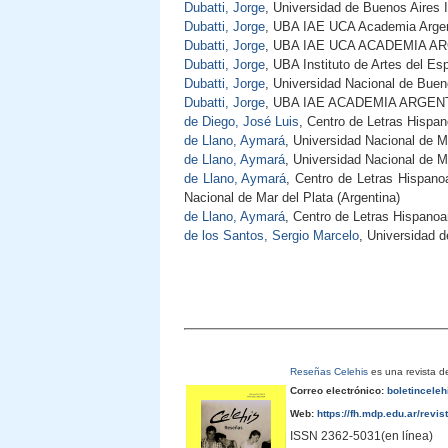
Dubatti, Jorge
, Universidad de Buenos Aires 
Dubatti, Jorge
, UBA IAE UCA Academia Argent
Dubatti, Jorge
, UBA IAE UCA ACADEMIA AR
Dubatti, Jorge
, UBA Instituto de Artes del Es
Dubatti, Jorge
, Universidad Nacional de Bueno
Dubatti, Jorge
, UBA IAE ACADEMIA ARGENT
de Diego, José Luis
, Centro de Letras Hispan
de Llano, Aymará
, Universidad Nacional de M
de Llano, Aymará
, Universidad Nacional de Ma
de Llano, Aymará
, Centro de Letras Hispan
Nacional de Mar del Plata (Argentina)
de Llano, Aymará
, Centro de Letras Hispanoa
de los Santos, Sergio Marcelo
, Universidad 
Reseñas Celehis
es una revista de
Correo electrónico:
boletincele
Web:
https://fh.mdp.edu.ar/revis
ISSN 2362-5031(en línea)