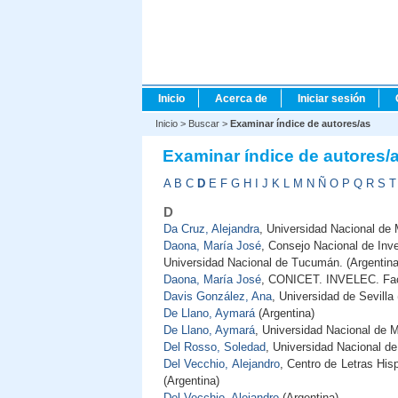
Inicio
Acerca de
Iniciar sesión
Inicio
>
Buscar
>
Examinar índice de autores/as
Examinar índice de autores/
A
B
C
D
E
F
G
H
I
J
K
L
M
N
Ñ
O
P
Q
R
S
T
D
Da Cruz, Alejandra
, Universidad Nacional de 
Daona, María José
, Consejo Nacional de Inv
Universidad Nacional de Tucumán. (Argentina
Daona, María José
, CONICET. INVELEC. Facul
Davis González, Ana
, Universidad de Sevilla
De Llano, Aymará
(Argentina)
De Llano, Aymará
, Universidad Nacional de 
Del Rosso, Soledad
, Universidad Nacional de
Del Vecchio, Alejandro
, Centro de Letras Hi
(Argentina)
Del Vecchio, Alejandro
(Argentina)