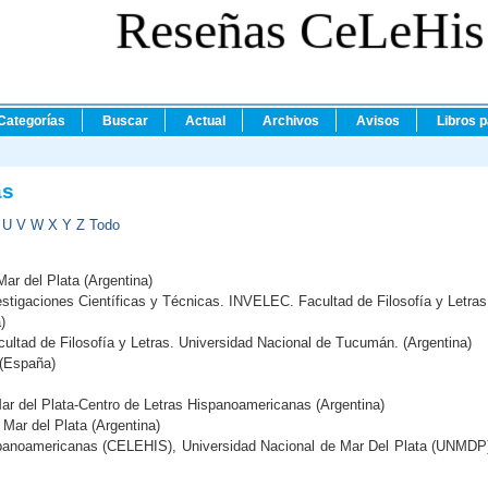
Reseñas CeLeHis
Categorías
Buscar
Actual
Archivos
Avisos
Libros 
as
U
V
W
X
Y
Z
Todo
Mar del Plata (Argentina)
estigaciones Científicas y Técnicas. INVELEC. Facultad de Filosofía y Letras
)
tad de Filosofía y Letras. Universidad Nacional de Tucumán. (Argentina)
 (España)
Mar del Plata-Centro de Letras Hispanoamericanas (Argentina)
 Mar del Plata (Argentina)
spanoamericanas (CELEHIS), Universidad Nacional de Mar Del Plata (UNMDP