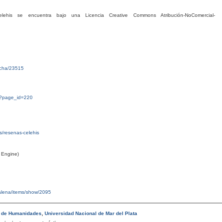
his se encuentra bajo una Licencia Creative Commons Atribución-NoComercial-
ficha/23515
g/?page_id=220
tas/resenas-celehis
 Engine)
malena/items/show/2095
d de Humanidades
,
Universidad Nacional de Mar del Plata