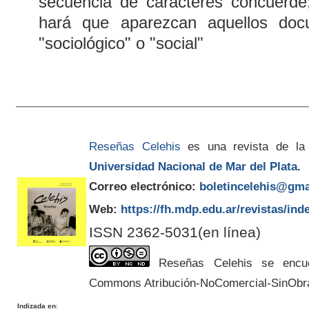
secuencia de caracteres concuerde
hará que aparezcan aquellos doc
"sociológico" o "social"
Reseñas Celehis
es una revista de la
Universidad Nacional de Mar del Plata
.
Correo electrónico:
boletincelehis@gma
Web:
https://fh.mdp.edu.ar/revistas/ind
ISSN 2362-5031(en línea)
Reseñas Celehis se encuen
Commons Atribución-NoComercial-SinObr
Indizada en
: