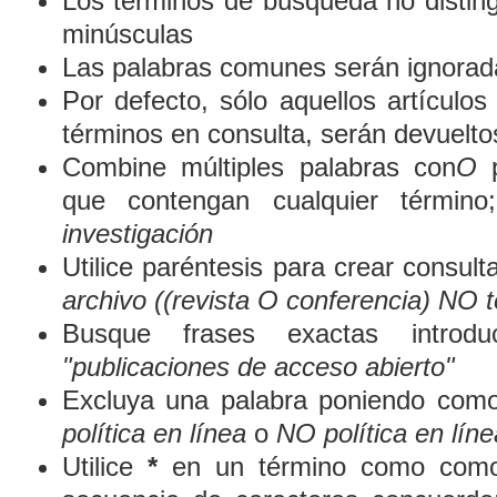
Los términos de búsqueda no distin
minúsculas
Las palabras comunes serán ignorad
Por defecto, sólo aquellos artículo
términos en consulta, serán devueltos
Combine múltiples palabras con
O
p
que contengan cualquier término
investigación
Utilice paréntesis para crear consult
archivo ((revista O conferencia) NO t
Busque frases exactas introduc
"publicaciones de acceso abierto"
Excluya una palabra poniendo como
política en línea
o
NO política en líne
Utilice
*
en un término como comod