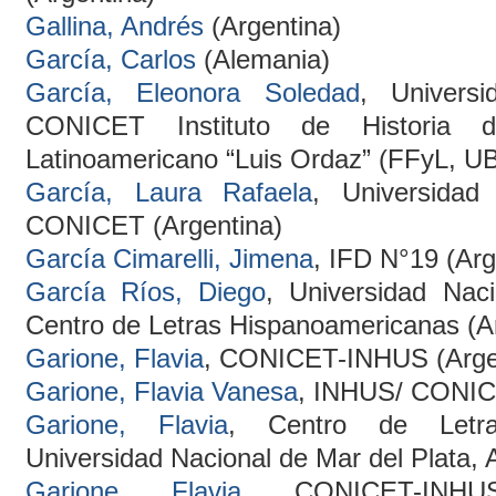
Gallina, Andrés
(Argentina)
García, Carlos
(Alemania)
García, Eleonora Soledad
, Univers
CONICET Instituto de Historia d
Latinoamericano “Luis Ordaz” (FFyL, UB
García, Laura Rafaela
, Universida
CONICET (Argentina)
García Cimarelli, Jimena
, IFD N°19 (Arg
García Ríos, Diego
, Universidad Nac
Centro de Letras Hispanoamericanas (A
Garione, Flavia
, CONICET-INHUS (Arge
Garione, Flavia Vanesa
, INHUS/ CONICE
Garione, Flavia
, Centro de Letra
Universidad Nacional de Mar del Plata, 
Garione, Flavia
, CONICET-INHUS