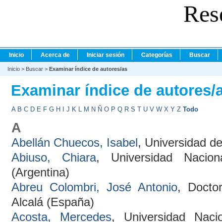
Res
Inicio
Acerca de
Iniciar sesión
Categorías
Buscar
Inicio
>
Buscar
>
Examinar índice de autores/as
Examinar índice de autores/
A
B
C
D
E
F
G
H
I
J
K
L
M
N
Ñ
O
P
Q
R
S
T
U
V
W
X
Y
Z
Todo
A
Abellán Chuecos, Isabel
, Universidad d
Abiuso, Chiara
, Universidad Nacio
(Argentina)
Abreu Colombri, José Antonio
, Docto
Alcalá (España)
Acosta, Mercedes
, Universidad Naci