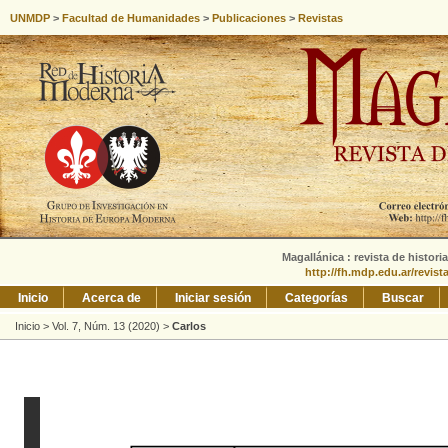
UNMDP
>
Facultad de Humanidades
>
Publicaciones
>
Revistas
Magallánica : revista de histori
http://fh.mdp.edu.ar/revis
Inicio
Acerca de
Iniciar sesión
Categorías
Buscar
Inicio
>
Vol. 7, Núm. 13 (2020)
>
Carlos