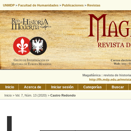
UNMDP
>
Facultad de Humanidades
>
Publicaciones
>
Revistas
Magallánica : revista de histori
http://fh.mdp.edu.ar/revis
Inicio
Acerca de
Iniciar sesión
Categorías
Buscar
Inicio
>
Vol. 7, Núm. 13 (2020)
>
Castro Redondo