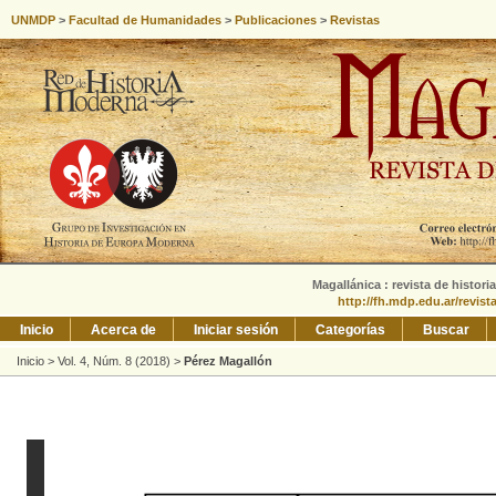
UNMDP
>
Facultad de Humanidades
>
Publicaciones
>
Revistas
Magallánica : revista de histori
http://fh.mdp.edu.ar/revis
Inicio
Acerca de
Iniciar sesión
Categorías
Buscar
Inicio
>
Vol. 4, Núm. 8 (2018)
>
Pérez Magallón