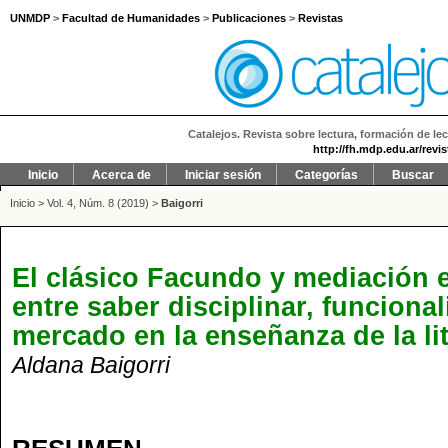
UNMDP
>
Facultad de Humanidades
>
Publicaciones
>
Revistas
Catalejos. Revista sobre lectura, formación de lec
http://fh.mdp.edu.ar/revi
Inicio
Acerca de
Iniciar sesión
Categorías
Buscar
Inicio
>
Vol. 4, Núm. 8 (2019)
>
Baigorri
El clásico Facundo y mediación e
entre saber disciplinar, funcional
mercado en la enseñanza de la li
Aldana Baigorri