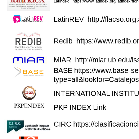
Latindex
https://www.latindex.org/latindex/fic
LatinREV
http://flacso.org.
Redib
https://www.redib.o
MIAR
http://miar.ub.edu/
BASE
https://www.base-se
type=all&lookfor=Catalejo
INTERNATIONAL INSTIT
PKP INDEX
Link
CIRC
https://clasificacion