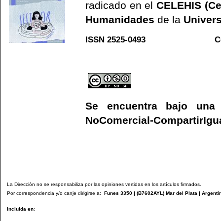
radicado en el
CELEHIS (Ce
Humanidades
de la
Univers
ISSN 2525-0493 C
Web
Se encuentra bajo un
NoComercial-CompartirIgual
La Dirección no se responsabiliza por las opiniones vertidas en los artículos firmados.
Por correspondencia y/o canje dirigirse a:
Funes 3350 | (
B7602AYL
) Mar del Plata | Argenti
Incluida en
: