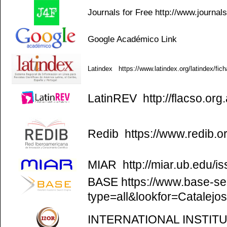
Journals for Free
http://www.journal
Google Académico
Link
Latindex
https://www.latindex.org/latindex/fic
LatinREV
http://flacso.org.
Redib
https://www.redib.o
MIAR
http://miar.ub.edu/
BASE
https://www.base-se
type=all&lookfor=Catalejo
INTERNATIONAL INSTIT