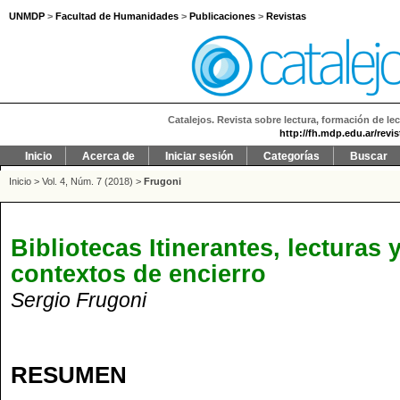
UNMDP
>
Facultad de Humanidades
>
Publicaciones
>
Revistas
Catalejos. Revista sobre lectura, formación de lec
http://fh.mdp.edu.ar/revi
Inicio
Acerca de
Iniciar sesión
Categorías
Buscar
Inicio
>
Vol. 4, Núm. 7 (2018)
>
Frugoni
Bibliotecas Itinerantes, lecturas
contextos de encierro
Sergio Frugoni
RESUMEN