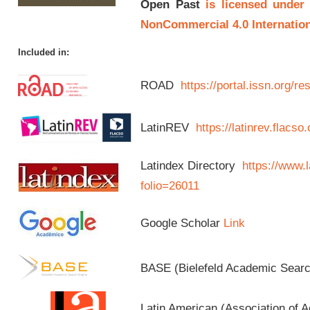
Open Past
is licensed under
NonCommercial 4.0 Internation
Included in:
ROAD
https://portal.issn.org/
LatinREV
https://latinrev.flacso
Latindex Directory
https://www.l
folio=26011
Google Scholar
Link
BASE (Bielefeld Academic Sear
Latin American (Association of 