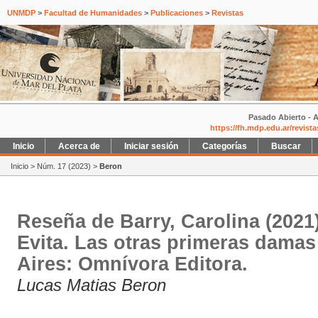
UNMDP
>
Facultad de Humanidades
>
Publicaciones
>
Revistas
Pasado Abierto - A
https://fh.mdp.edu.ar/revist
Inicio
Acerca de
Iniciar sesión
Categorías
Buscar
Inicio
>
Núm. 17 (2023)
>
Beron
Reseña de Barry, Carolina (2021
Evita. Las otras primeras dama
Aires: Omnívora Editora.
Lucas Matias Beron