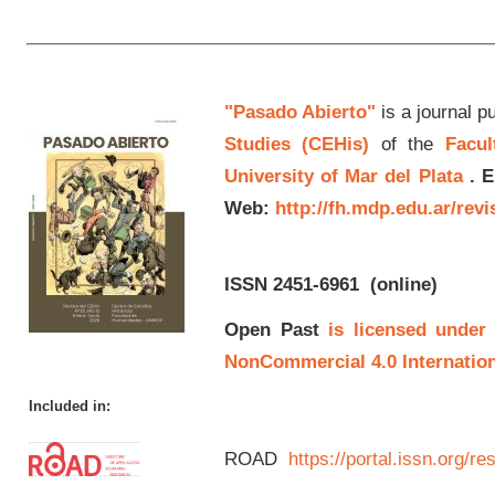
"Pasado Abierto"
is a journal p
Studies (CEHis)
of the
Facul
University of Mar del Plata
.
E
Web:
http://fh.mdp.edu.ar/rev
ISSN 2451-6961
(online)
Open Past
is licensed under
NonCommercial 4.0 Internation
Included in:
ROAD
https://portal.issn.org/