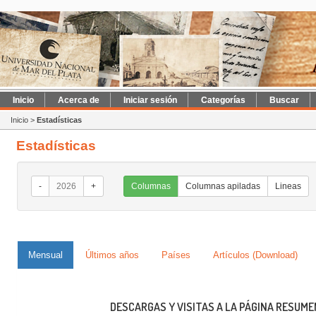
Inicio
Acerca de
Iniciar sesión
Categorías
Buscar
Inicio
>
Estadísticas
Estadísticas
-
2026
+
Columnas
Columnas apiladas
Lineas
O
Mensual
Últimos años
Países
Artículos (Download)
DESCARGAS Y VISITAS A LA PÁGINA RESUME