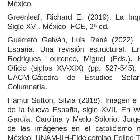
México.
Greenleaf, Richard E. (2019). La In
Siglo XVI. México: FCE, 2ª ed.
Guerrero Galván, Luis René (2022).
España. Una revisión estructural. E
Rodrigues Lourenco, Miguel (Eds.). H
Oficio (siglos XV-XIX) (pp. 527-545).
UACM-Cátedra de Estudios Sefard
Columnaria.
Hamui Sutton, Silvia (2018). Imagen e 
de la Nueva España, siglo XVII. En Wo
García, Carolina y Merlo Solorio, Jorg
de las imágenes en el catolicismo n
México: UNAM-IIH-Fideicomiso Felipe Te