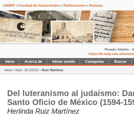
UNMDP
>
Facultad de Humanidades
>
Publicaciones
>
Revistas
Pasado Abierto - A
https://fh.mdp.edu.ar/revist
Inicio
Acerca de
Iniciar sesión
Categorías
Buscar
Inicio
>
Núm. 18 (2023)
>
Ruiz Martínez
Del luteranismo al judaísmo: Dan
Santo Oficio de México (1594-15
Herlinda Ruiz Martínez