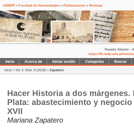
UNMDP
>
Facultad de Humanidades
>
Publicaciones
>
Revistas
Pasado Abierto - A
https://fh.mdp.edu.ar/revist
Inicio
Acerca de
Iniciar sesión
Categorías
Buscar
Inicio
>
Vol. 4, Núm. 8 (2018)
>
Zapatero
Hacer Historia a dos márgenes. D
Plata: abastecimiento y negocio c
XVII
Mariana Zapatero