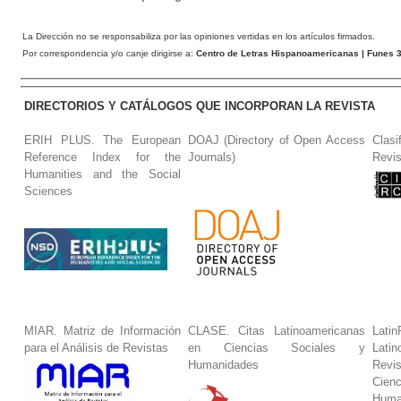
La Dirección no se responsabiliza por las opiniones vertidas en los artículos firmados.
Por correspondencia y/o canje dirigirse a:
Centro de Letras Hispanoamericanas
| Funes 3
DIRECTORIOS Y CATÁLOGOS QUE INCORPORAN LA REVISTA
ERIH PLUS. The European
DOAJ (Directory of Open Access
Clasi
Reference Index for the
Journals)
Revis
Humanities and the Social
Sciences
MIAR. Matriz de Información
CLASE. Citas Latinoamericanas
La
para el Análisis de Revistas
en Ciencias Sociales y
Lat
Humanidades
Revi
Cie
Huma