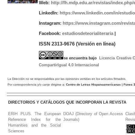
Web:
http://fh.mdp.edu.ar/revistas/index.php/e
LinkedIn:
https://www.linkedin.com/in/estudios
Instagram:
https://www.instagram.com/revist
Facebook:
estudiosdeteorialiteraria
|
ISSN 2313-9676 (Versión en línea)
se encuentra bajo
Licencia Creative
CompartirIgual 4.0 Internacional
La Dirección no se responsabiliza por las opiniones vertidas en los artículos firmados.
Por correspondencia y/o canje dirigirse a:
Centro de Letras Hispanoamericanas
| Funes 3
DIRECTORIOS Y CATÁLOGOS QUE INCORPORAN LA REVISTA
ERIH PLUS. The European
DOAJ (Directory of Open Access
Clasi
Reference Index for the
Journals)
Revis
Humanities and the Social
Sciences