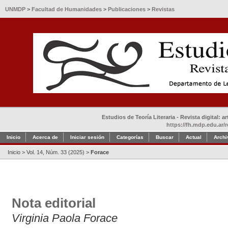
UNMDP
>
Facultad de Humanidades
>
Publicaciones
>
Revistas
Estudios de Teoría Literaria - Revista digital: 
https://fh.mdp.edu.ar/r
Inicio
Acerca de
Iniciar sesión
Categorías
Buscar
Actual
Archi
Inicio
>
Vol. 14, Núm. 33 (2025)
>
Forace
Nota editorial
Virginia Paola Forace