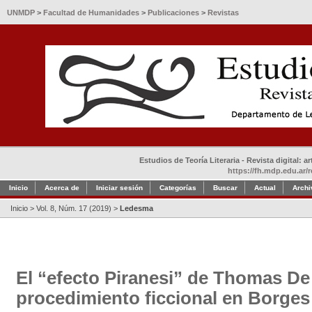
UNMDP
>
Facultad de Humanidades
>
Publicaciones
>
Revistas
Estudios de Teoría Literaria - Revista digital: 
https://fh.mdp.edu.ar/r
Inicio
Acerca de
Iniciar sesión
Categorías
Buscar
Actual
Archi
Inicio
>
Vol. 8, Núm. 17 (2019)
>
Ledesma
El “efecto Piranesi” de Thomas D
procedimiento ficcional en Borges