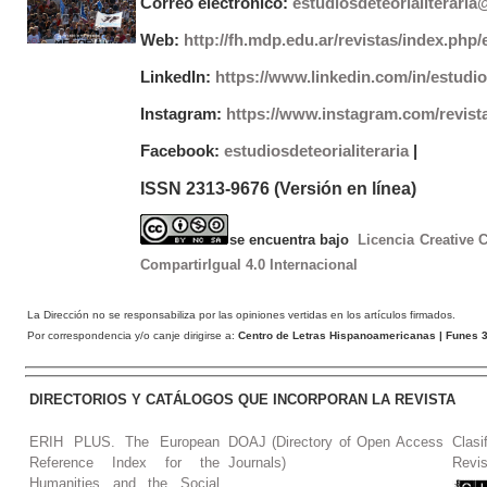
Correo electrónico:
estudiosdeteorialiterari
Web:
http://fh.mdp.edu.ar/revistas/index.php/e
LinkedIn:
https://www.linkedin.com/in/estudios
Instagram:
https://www.instagram.com/revist
Facebook:
estudiosdeteorialiteraria
|
ISSN 2313-9676 (Versión en línea)
se encuentra bajo
Licencia Creative
CompartirIgual 4.0 Internacional
La Dirección no se responsabiliza por las opiniones vertidas en los artículos firmados.
Por correspondencia y/o canje dirigirse a:
Centro de Letras Hispanoamericanas
| Funes 3
DIRECTORIOS Y CATÁLOGOS QUE INCORPORAN LA REVISTA
ERIH PLUS. The European
DOAJ (Directory of Open Access
Clasi
Reference Index for the
Journals)
Revis
Humanities and the Social