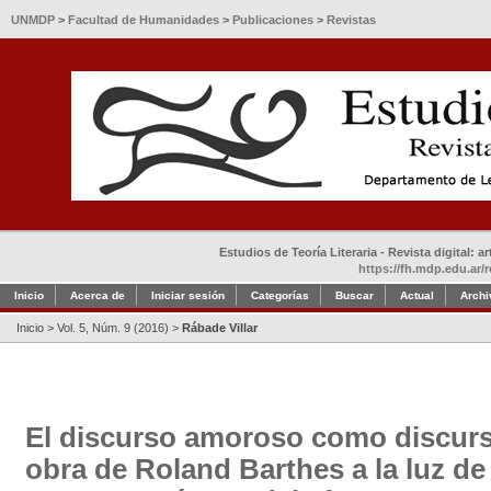
UNMDP
>
Facultad de Humanidades
>
Publicaciones
>
Revistas
Estudios de Teoría Literaria - Revista digital: 
https://fh.mdp.edu.ar/r
Inicio
Acerca de
Iniciar sesión
Categorías
Buscar
Actual
Archi
Inicio
>
Vol. 5, Núm. 9 (2016)
>
Rábade Villar
El discurso amoroso como discur
obra de Roland Barthes a la luz de 