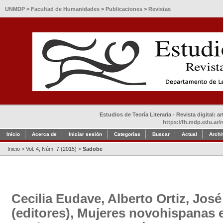
UNMDP
>
Facultad de Humanidades
>
Publicaciones
>
Revistas
Estudios de Teoría Literaria - Revista digital: 
https://fh.mdp.edu.ar/r
Inicio
Acerca de
Iniciar sesión
Categorías
Buscar
Actual
Archi
Inicio
>
Vol. 4, Núm. 7 (2015)
>
Sadobe
Cecilia Eudave, Alberto Ortiz, Jos
(editores), Mujeres novohispanas e