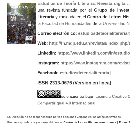
Estudios de Teoría Literaria. Revista digital
una revista fundada por el
Grupo de Invest
Literaria
y radicada en el
Centro de Letras Hi
la
Facultad de Humanidades
de la
Universidad Na
Correo electrónico:
estudiosdeteorialiterari
Web:
http://fh.mdp.edu.ar/revistas/index.php/e
LinkedIn:
https://www.linkedin.com/in/estudios
Instagram:
https://www.instagram.com/revist
Facebook:
estudiosdeteorialiteraria
|
ISSN 2313-9676 (Versión en línea)
se encuentra bajo
Licencia Creative
CompartirIgual 4.0 Internacional
La Dirección no se responsabiliza por las opiniones vertidas en los artículos firmados.
Por correspondencia y/o canje dirigirse a:
Centro de Letras Hispanoamericanas
| Funes 3