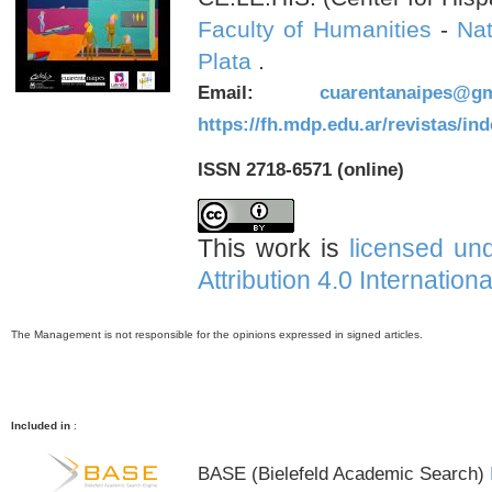
Faculty of Humanities
-
Nat
Plata
.
Email:
cuarentanaipes@gm
https://fh.mdp.edu.ar/revistas/in
ISSN 2718-6571 (online)
This work is
licensed un
Attribution 4.0 Internation
The Management is not responsible for the opinions expressed in signed articles.
Included in
:
BASE (Bielefeld Academic Search)