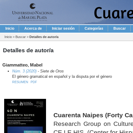
Inicio
Acerca de
Iniciar sesión
Categorías
Buscar
Inicio
>
Buscar
>
Detalles de autor/a
Detalles de autor/a
Giammatteo, Mabel
Núm. 3 (2020)
- Siete de Oros
El género gramatical en español y la disputa por el género
RESUMEN
PDF
Cuarenta Naipes (Forty Ca
Research Group on Culture 
CE.LE.HIS. (Center for Hisp