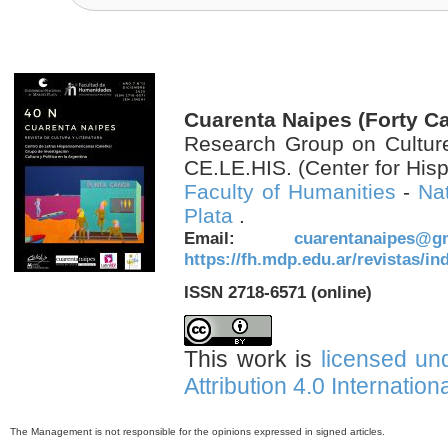
Cuarenta Naipes (Forty C
Research Group on Culture 
CE.LE.HIS. (Center for Hisp
Faculty of Humanities
-
Nat
Plata
.
Email:
cuarentanaipes@g
https://fh.mdp.edu.ar/revistas/i
ISSN 2718-6571 (online)
This work is
licensed u
Attribution 4.0 Internation
The Management is not responsible for the opinions expressed in signed articles.