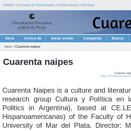
UNMDP
>
Facultad de Humanidades
>
Publicaciones
>
Revistas
Inicio
Acerca de
Iniciar sesión
Categorías
Buscar
Inicio
>
Cuarenta naipes
Cuarenta naipes
Cuarenta naip
https://fh.mdp.edu.ar/re
Cuarenta Naipes is a culture and literatu
research group Cultura y Política en l
Politics in Argentina), based at CE.L
Hispanoamericanas) of the Faculty of H
University of Mar del Plata. Director: M