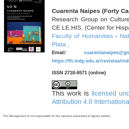
Cuarenta Naipes (Forty Ca
Research Group on Culture 
CE.LE.HIS. (Center for Hisp
Faculty of Humanities
-
Nat
Plata
.
Email:
cuarentanaipes@gm
https://fh.mdp.edu.ar/revistas/in
ISSN 2718-6571 (online)
This work is
licensed un
Attribution 4.0 Internation
The Management is not responsible for the opinions expressed in signed articles.