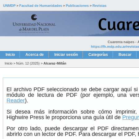
UNMDP
>
Facultad de Humanidades
>
Publicaciones
>
Revistas
Cuarenta naipes - A
https://fh.mdp.edu.ar/revist
Inicio
Acerca de
Iniciar sesión
Categorías
Buscar
Inicio
>
Núm. 12 (2025)
>
Alcaraz-Millán
El archivo PDF seleccionado se debe cargar aquí si
módulo de lectura de PDF (por ejemplo, una ver
Reader
).
Si desea más información sobre cómo imprimir,
Highwire Press le proporciona una guía útil de
Pregun
Por otro lado, puede descargar el PDF directame
abrirlo con un lector de PDF. Para descargar el PDF, h