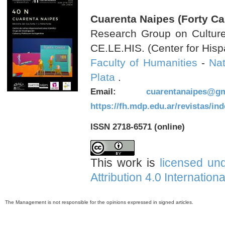
Cuarenta Naipes (Forty Ca
Research Group on Culture 
CE.LE.HIS. (Center for Hisp
Faculty of Humanities
-
Nat
Plata
.
Email:
cuarentanaipes@gm
https://fh.mdp.edu.ar/revistas/in
ISSN 2718-6571 (online)
This work is
licensed un
Attribution 4.0 Internation
The Management is not responsible for the opinions expressed in signed articles.