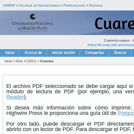
UNMDP
>
Facultad de Humanidades
>
Publicaciones
>
Revistas
Cuarenta naipes - A
https://fh.mdp.edu.ar/revist
Inicio
Acerca de
Iniciar sesión
Categorías
Buscar
Inicio
>
Núm. 4 (2021)
>
Guevara
El archivo PDF seleccionado se debe cargar aquí si
módulo de lectura de PDF (por ejemplo, una ver
Reader
).
Si desea más información sobre cómo imprimir,
Highwire Press le proporciona una guía útil de
Pregun
Por otro lado, puede descargar el PDF directame
abrirlo con un lector de PDF. Para descargar el PDF, h